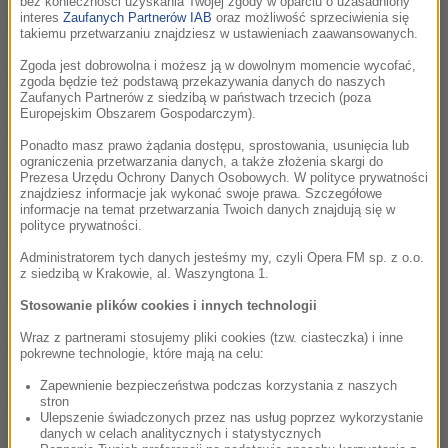
bez konieczności uzyskania Twojej zgody w oparciu o uzasadniony
interes
Zaufanych Partnerów IAB
oraz możliwość sprzeciwienia się
15 V – Finał Przewrotu
03:03
takiemu przetwarzaniu znajdziesz w ustawieniach zaawansowanych.
Zgoda jest dobrowolna i możesz ją w dowolnym momencie wycofać,
14 V – Aleksander Mazowiecki
02:59
zgoda będzie też podstawą przekazywania danych do naszych
Zaufanych Partnerów z siedzibą w państwach trzecich (poza
Europejskim Obszarem Gospodarczym).
13 V – Zamach na JP II
03:09
Ponadto masz prawo żądania dostępu, sprostowania, usunięcia lub
ograniczenia przetwarzania danych, a także złożenia skargi do
Prezesa Urzędu Ochrony Danych Osobowych. W polityce prywatności
12 V – Piłsudski i Wojciechowski
02:54
znajdziesz informacje jak wykonać swoje prawa. Szczegółowe
informacje na temat przetwarzania Twoich danych znajdują się w
polityce prywatności.
11 V – Burza przed katastrofą
03:05
Administratorem tych danych jesteśmy my, czyli Opera FM sp. z o.o.
z siedzibą w Krakowie, al. Waszyngtona 1.
8 V – Antoine de Lavoisier
03:07
Stosowanie plików cookies i innych technologii
Wraz z partnerami stosujemy pliki cookies (tzw. ciasteczka) i inne
7 V – Von Friedeburg
02:51
pokrewne technologie, które mają na celu:
Zapewnienie bezpieczeństwa podczas korzystania z naszych
6 V – Ramon Mercador
02:49
stron
Ulepszenie świadczonych przez nas usług poprzez wykorzystanie
danych w celach analitycznych i statystycznych