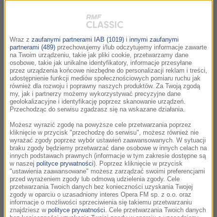
27 V – Król I złodziej
02:15
Wraz z
zaufanymi partnerami IAB (1019)
i
innymi zaufanymi
26 V – Mama Rakuszanka
03:03
partnerami (489)
przechowujemy i/lub odczytujemy informacje zawarte
na Twoim urządzeniu, takie jak pliki cookie, przetwarzamy dane
osobowe, takie jak unikalne identyfikatory, informacje przesyłane
25 V – Raporty z piekła
03:09
przez urządzenia końcowe niezbędne do personalizacji reklam i treści,
udostępnienie funkcji mediów społecznościowych pomiaru ruchu jak
również dla rozwoju i poprawny naszych produktów. Za Twoją zgodą
my, jak i partnerzy możemy wykorzystywać precyzyjne dane
22 V – Cola Pembertona
02:51
geolokalizacyjne i identyfikację poprzez skanowanie urządzeń.
Przechodząc do serwisu zgadzasz się na wskazane działania.
21 V – Leopold & Loeb
02:43
Możesz wyrazić zgodę na powyższe cele przetwarzania poprzez
kliknięcie w przycisk "przechodzę do serwisu", możesz również nie
wyrażać zgody poprzez wybór ustawień zaawansowanych. W sytuacji
20 V – Cola di Rienzo
braku zgody będziemy przetwarzać dane osobowe w innych celach na
03:07
innych podstawach prawnych (informacje w tym zakresie dostępne są
w naszej
polityce prywatności
). Poprzez kliknięcie w przycisk
"ustawienia zaawansowane" możesz zarządzać swoimi preferencjami
19 V – Światło Ho
02:53
przed wyrażeniem zgody lub odmową udzielenia zgody. Cele
przetwarzania Twoich danych bez konieczności uzyskania Twojej
zgody w oparciu o uzasadniony interes Opera FM sp. z o.o. oraz
18 V – Hirszfeld na piechotę
02:29
informacje o możliwości sprzeciwienia się takiemu przetwarzaniu
znajdziesz w
polityce prywatności
. Cele przetwarzania Twoich danych