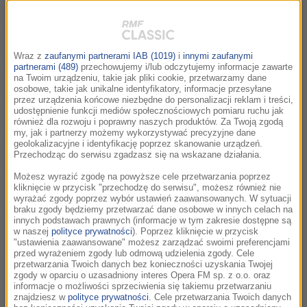
27 V – Król I złodziej
02:15
Wraz z
zaufanymi partnerami IAB (1019)
i
innymi zaufanymi
26 V – Mama Rakuszanka
03:03
partnerami (489)
przechowujemy i/lub odczytujemy informacje zawarte
na Twoim urządzeniu, takie jak pliki cookie, przetwarzamy dane
osobowe, takie jak unikalne identyfikatory, informacje przesyłane
25 V – Raporty z piekła
03:09
przez urządzenia końcowe niezbędne do personalizacji reklam i treści,
udostępnienie funkcji mediów społecznościowych pomiaru ruchu jak
również dla rozwoju i poprawny naszych produktów. Za Twoją zgodą
my, jak i partnerzy możemy wykorzystywać precyzyjne dane
22 V – Cola Pembertona
02:51
geolokalizacyjne i identyfikację poprzez skanowanie urządzeń.
Przechodząc do serwisu zgadzasz się na wskazane działania.
21 V – Leopold & Loeb
02:43
Możesz wyrazić zgodę na powyższe cele przetwarzania poprzez
kliknięcie w przycisk "przechodzę do serwisu", możesz również nie
wyrażać zgody poprzez wybór ustawień zaawansowanych. W sytuacji
20 V – Cola di Rienzo
braku zgody będziemy przetwarzać dane osobowe w innych celach na
03:07
innych podstawach prawnych (informacje w tym zakresie dostępne są
w naszej
polityce prywatności
). Poprzez kliknięcie w przycisk
"ustawienia zaawansowane" możesz zarządzać swoimi preferencjami
19 V – Światło Ho
02:53
przed wyrażeniem zgody lub odmową udzielenia zgody. Cele
przetwarzania Twoich danych bez konieczności uzyskania Twojej
zgody w oparciu o uzasadniony interes Opera FM sp. z o.o. oraz
18 V – Hirszfeld na piechotę
02:29
informacje o możliwości sprzeciwienia się takiemu przetwarzaniu
znajdziesz w
polityce prywatności
. Cele przetwarzania Twoich danych