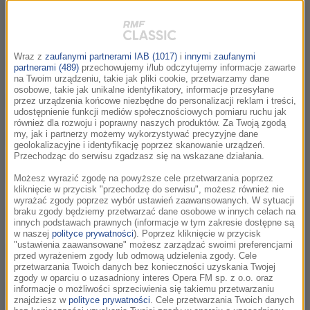
27 V – Król I złodziej
02:15
Wraz z
zaufanymi partnerami IAB (1017)
i
innymi zaufanymi
26 V – Mama Rakuszanka
03:03
partnerami (489)
przechowujemy i/lub odczytujemy informacje zawarte
na Twoim urządzeniu, takie jak pliki cookie, przetwarzamy dane
osobowe, takie jak unikalne identyfikatory, informacje przesyłane
25 V – Raporty z piekła
03:09
przez urządzenia końcowe niezbędne do personalizacji reklam i treści,
udostępnienie funkcji mediów społecznościowych pomiaru ruchu jak
również dla rozwoju i poprawny naszych produktów. Za Twoją zgodą
my, jak i partnerzy możemy wykorzystywać precyzyjne dane
22 V – Cola Pembertona
02:51
geolokalizacyjne i identyfikację poprzez skanowanie urządzeń.
Przechodząc do serwisu zgadzasz się na wskazane działania.
21 V – Leopold & Loeb
02:43
Możesz wyrazić zgodę na powyższe cele przetwarzania poprzez
kliknięcie w przycisk "przechodzę do serwisu", możesz również nie
wyrażać zgody poprzez wybór ustawień zaawansowanych. W sytuacji
20 V – Cola di Rienzo
braku zgody będziemy przetwarzać dane osobowe w innych celach na
03:07
innych podstawach prawnych (informacje w tym zakresie dostępne są
w naszej
polityce prywatności
). Poprzez kliknięcie w przycisk
"ustawienia zaawansowane" możesz zarządzać swoimi preferencjami
19 V – Światło Ho
02:53
przed wyrażeniem zgody lub odmową udzielenia zgody. Cele
przetwarzania Twoich danych bez konieczności uzyskania Twojej
zgody w oparciu o uzasadniony interes Opera FM sp. z o.o. oraz
18 V – Hirszfeld na piechotę
02:29
informacje o możliwości sprzeciwienia się takiemu przetwarzaniu
znajdziesz w
polityce prywatności
. Cele przetwarzania Twoich danych