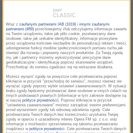
27 V – Król I złodziej
02:15
Wraz z
zaufanymi partnerami IAB (1019)
i
innymi zaufanymi
26 V – Mama Rakuszanka
03:03
partnerami (489)
przechowujemy i/lub odczytujemy informacje zawarte
na Twoim urządzeniu, takie jak pliki cookie, przetwarzamy dane
osobowe, takie jak unikalne identyfikatory, informacje przesyłane
25 V – Raporty z piekła
03:09
przez urządzenia końcowe niezbędne do personalizacji reklam i treści,
udostępnienie funkcji mediów społecznościowych pomiaru ruchu jak
również dla rozwoju i poprawny naszych produktów. Za Twoją zgodą
my, jak i partnerzy możemy wykorzystywać precyzyjne dane
22 V – Cola Pembertona
02:51
geolokalizacyjne i identyfikację poprzez skanowanie urządzeń.
Przechodząc do serwisu zgadzasz się na wskazane działania.
21 V – Leopold & Loeb
02:43
Możesz wyrazić zgodę na powyższe cele przetwarzania poprzez
kliknięcie w przycisk "przechodzę do serwisu", możesz również nie
wyrażać zgody poprzez wybór ustawień zaawansowanych. W sytuacji
20 V – Cola di Rienzo
braku zgody będziemy przetwarzać dane osobowe w innych celach na
03:07
innych podstawach prawnych (informacje w tym zakresie dostępne są
w naszej
polityce prywatności
). Poprzez kliknięcie w przycisk
"ustawienia zaawansowane" możesz zarządzać swoimi preferencjami
19 V – Światło Ho
02:53
przed wyrażeniem zgody lub odmową udzielenia zgody. Cele
przetwarzania Twoich danych bez konieczności uzyskania Twojej
zgody w oparciu o uzasadniony interes Opera FM sp. z o.o. oraz
18 V – Hirszfeld na piechotę
02:29
informacje o możliwości sprzeciwienia się takiemu przetwarzaniu
znajdziesz w
polityce prywatności
. Cele przetwarzania Twoich danych