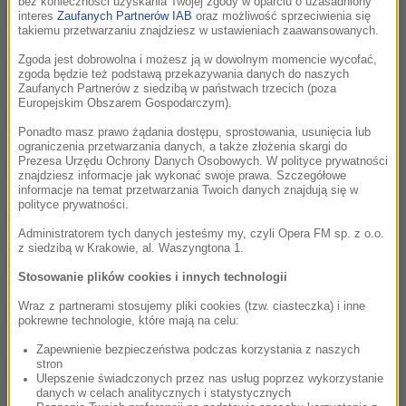
bez konieczności uzyskania Twojej zgody w oparciu o uzasadniony
interes
Zaufanych Partnerów IAB
oraz możliwość sprzeciwienia się
15 V – Finał Przewrotu
03:03
takiemu przetwarzaniu znajdziesz w ustawieniach zaawansowanych.
Zgoda jest dobrowolna i możesz ją w dowolnym momencie wycofać,
14 V – Aleksander Mazowiecki
02:59
zgoda będzie też podstawą przekazywania danych do naszych
Zaufanych Partnerów z siedzibą w państwach trzecich (poza
Europejskim Obszarem Gospodarczym).
13 V – Zamach na JP II
03:09
Ponadto masz prawo żądania dostępu, sprostowania, usunięcia lub
ograniczenia przetwarzania danych, a także złożenia skargi do
Prezesa Urzędu Ochrony Danych Osobowych. W polityce prywatności
12 V – Piłsudski i Wojciechowski
02:54
znajdziesz informacje jak wykonać swoje prawa. Szczegółowe
informacje na temat przetwarzania Twoich danych znajdują się w
polityce prywatności.
11 V – Burza przed katastrofą
03:05
Administratorem tych danych jesteśmy my, czyli Opera FM sp. z o.o.
z siedzibą w Krakowie, al. Waszyngtona 1.
8 V – Antoine de Lavoisier
03:07
Stosowanie plików cookies i innych technologii
Wraz z partnerami stosujemy pliki cookies (tzw. ciasteczka) i inne
7 V – Von Friedeburg
02:51
pokrewne technologie, które mają na celu:
Zapewnienie bezpieczeństwa podczas korzystania z naszych
6 V – Ramon Mercador
02:49
stron
Ulepszenie świadczonych przez nas usług poprzez wykorzystanie
danych w celach analitycznych i statystycznych