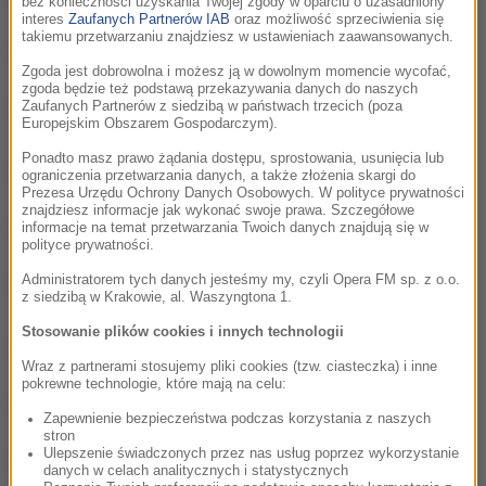
bez konieczności uzyskania Twojej zgody w oparciu o uzasadniony
interes
Zaufanych Partnerów IAB
oraz możliwość sprzeciwienia się
takiemu przetwarzaniu znajdziesz w ustawieniach zaawansowanych.
15 V – Finał Przewrotu
03:03
Zgoda jest dobrowolna i możesz ją w dowolnym momencie wycofać,
zgoda będzie też podstawą przekazywania danych do naszych
14 V – Aleksander Mazowiecki
Zaufanych Partnerów z siedzibą w państwach trzecich (poza
02:59
Europejskim Obszarem Gospodarczym).
Ponadto masz prawo żądania dostępu, sprostowania, usunięcia lub
13 V – Zamach na JP II
03:09
ograniczenia przetwarzania danych, a także złożenia skargi do
Prezesa Urzędu Ochrony Danych Osobowych. W polityce prywatności
znajdziesz informacje jak wykonać swoje prawa. Szczegółowe
12 V – Piłsudski i Wojciechowski
02:54
informacje na temat przetwarzania Twoich danych znajdują się w
polityce prywatności.
Administratorem tych danych jesteśmy my, czyli Opera FM sp. z o.o.
11 V – Burza przed katastrofą
03:05
z siedzibą w Krakowie, al. Waszyngtona 1.
Stosowanie plików cookies i innych technologii
8 V – Antoine de Lavoisier
03:07
Wraz z partnerami stosujemy pliki cookies (tzw. ciasteczka) i inne
pokrewne technologie, które mają na celu:
7 V – Von Friedeburg
02:51
Zapewnienie bezpieczeństwa podczas korzystania z naszych
stron
Ulepszenie świadczonych przez nas usług poprzez wykorzystanie
6 V – Ramon Mercador
02:49
danych w celach analitycznych i statystycznych