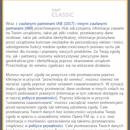
27 V – Król I złodziej
02:15
Wraz z
zaufanymi partnerami IAB (1017)
i
innymi zaufanymi
26 V – Mama Rakuszanka
03:03
partnerami (489)
przechowujemy i/lub odczytujemy informacje zawarte
na Twoim urządzeniu, takie jak pliki cookie, przetwarzamy dane
osobowe, takie jak unikalne identyfikatory, informacje przesyłane
25 V – Raporty z piekła
03:09
przez urządzenia końcowe niezbędne do personalizacji reklam i treści,
udostępnienie funkcji mediów społecznościowych pomiaru ruchu jak
również dla rozwoju i poprawny naszych produktów. Za Twoją zgodą
my, jak i partnerzy możemy wykorzystywać precyzyjne dane
22 V – Cola Pembertona
02:51
geolokalizacyjne i identyfikację poprzez skanowanie urządzeń.
Przechodząc do serwisu zgadzasz się na wskazane działania.
21 V – Leopold & Loeb
02:43
Możesz wyrazić zgodę na powyższe cele przetwarzania poprzez
kliknięcie w przycisk "przechodzę do serwisu", możesz również nie
wyrażać zgody poprzez wybór ustawień zaawansowanych. W sytuacji
20 V – Cola di Rienzo
braku zgody będziemy przetwarzać dane osobowe w innych celach na
03:07
innych podstawach prawnych (informacje w tym zakresie dostępne są
w naszej
polityce prywatności
). Poprzez kliknięcie w przycisk
"ustawienia zaawansowane" możesz zarządzać swoimi preferencjami
19 V – Światło Ho
02:53
przed wyrażeniem zgody lub odmową udzielenia zgody. Cele
przetwarzania Twoich danych bez konieczności uzyskania Twojej
zgody w oparciu o uzasadniony interes Opera FM sp. z o.o. oraz
18 V – Hirszfeld na piechotę
02:29
informacje o możliwości sprzeciwienia się takiemu przetwarzaniu
znajdziesz w
polityce prywatności
. Cele przetwarzania Twoich danych