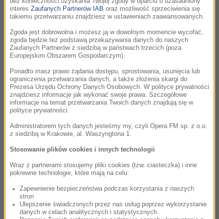
bez konieczności uzyskania Twojej zgody w oparciu o uzasadniony
interes
Zaufanych Partnerów IAB
oraz możliwość sprzeciwienia się
15 V – Finał Przewrotu
03:03
takiemu przetwarzaniu znajdziesz w ustawieniach zaawansowanych.
Zgoda jest dobrowolna i możesz ją w dowolnym momencie wycofać,
14 V – Aleksander Mazowiecki
02:59
zgoda będzie też podstawą przekazywania danych do naszych
Zaufanych Partnerów z siedzibą w państwach trzecich (poza
Europejskim Obszarem Gospodarczym).
13 V – Zamach na JP II
03:09
Ponadto masz prawo żądania dostępu, sprostowania, usunięcia lub
ograniczenia przetwarzania danych, a także złożenia skargi do
Prezesa Urzędu Ochrony Danych Osobowych. W polityce prywatności
12 V – Piłsudski i Wojciechowski
02:54
znajdziesz informacje jak wykonać swoje prawa. Szczegółowe
informacje na temat przetwarzania Twoich danych znajdują się w
polityce prywatności.
11 V – Burza przed katastrofą
03:05
Administratorem tych danych jesteśmy my, czyli Opera FM sp. z o.o.
z siedzibą w Krakowie, al. Waszyngtona 1.
8 V – Antoine de Lavoisier
03:07
Stosowanie plików cookies i innych technologii
Wraz z partnerami stosujemy pliki cookies (tzw. ciasteczka) i inne
7 V – Von Friedeburg
02:51
pokrewne technologie, które mają na celu:
Zapewnienie bezpieczeństwa podczas korzystania z naszych
6 V – Ramon Mercador
02:49
stron
Ulepszenie świadczonych przez nas usług poprzez wykorzystanie
danych w celach analitycznych i statystycznych