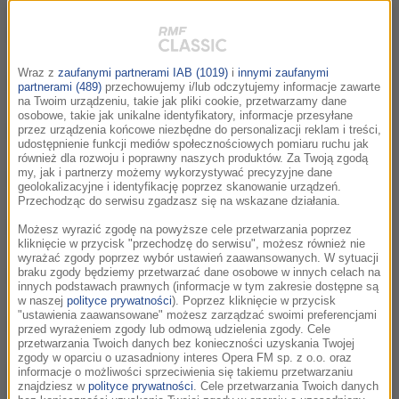
27 V – Król I złodziej
02:15
Wraz z
zaufanymi partnerami IAB (1019)
i
innymi zaufanymi
26 V – Mama Rakuszanka
03:03
partnerami (489)
przechowujemy i/lub odczytujemy informacje zawarte
na Twoim urządzeniu, takie jak pliki cookie, przetwarzamy dane
osobowe, takie jak unikalne identyfikatory, informacje przesyłane
25 V – Raporty z piekła
03:09
przez urządzenia końcowe niezbędne do personalizacji reklam i treści,
udostępnienie funkcji mediów społecznościowych pomiaru ruchu jak
również dla rozwoju i poprawny naszych produktów. Za Twoją zgodą
my, jak i partnerzy możemy wykorzystywać precyzyjne dane
22 V – Cola Pembertona
02:51
geolokalizacyjne i identyfikację poprzez skanowanie urządzeń.
Przechodząc do serwisu zgadzasz się na wskazane działania.
21 V – Leopold & Loeb
02:43
Możesz wyrazić zgodę na powyższe cele przetwarzania poprzez
kliknięcie w przycisk "przechodzę do serwisu", możesz również nie
wyrażać zgody poprzez wybór ustawień zaawansowanych. W sytuacji
20 V – Cola di Rienzo
braku zgody będziemy przetwarzać dane osobowe w innych celach na
03:07
innych podstawach prawnych (informacje w tym zakresie dostępne są
w naszej
polityce prywatności
). Poprzez kliknięcie w przycisk
"ustawienia zaawansowane" możesz zarządzać swoimi preferencjami
19 V – Światło Ho
02:53
przed wyrażeniem zgody lub odmową udzielenia zgody. Cele
przetwarzania Twoich danych bez konieczności uzyskania Twojej
zgody w oparciu o uzasadniony interes Opera FM sp. z o.o. oraz
18 V – Hirszfeld na piechotę
02:29
informacje o możliwości sprzeciwienia się takiemu przetwarzaniu
znajdziesz w
polityce prywatności
. Cele przetwarzania Twoich danych