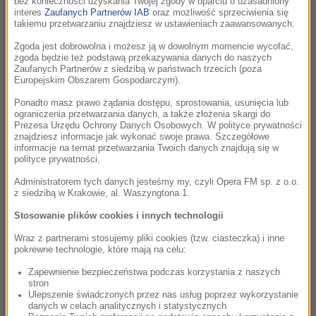
bez konieczności uzyskania Twojej zgody w oparciu o uzasadniony
interes
Zaufanych Partnerów IAB
oraz możliwość sprzeciwienia się
15 V – Finał Przewrotu
03:03
takiemu przetwarzaniu znajdziesz w ustawieniach zaawansowanych.
Zgoda jest dobrowolna i możesz ją w dowolnym momencie wycofać,
14 V – Aleksander Mazowiecki
02:59
zgoda będzie też podstawą przekazywania danych do naszych
Zaufanych Partnerów z siedzibą w państwach trzecich (poza
Europejskim Obszarem Gospodarczym).
13 V – Zamach na JP II
03:09
Ponadto masz prawo żądania dostępu, sprostowania, usunięcia lub
ograniczenia przetwarzania danych, a także złożenia skargi do
Prezesa Urzędu Ochrony Danych Osobowych. W polityce prywatności
12 V – Piłsudski i Wojciechowski
02:54
znajdziesz informacje jak wykonać swoje prawa. Szczegółowe
informacje na temat przetwarzania Twoich danych znajdują się w
polityce prywatności.
11 V – Burza przed katastrofą
03:05
Administratorem tych danych jesteśmy my, czyli Opera FM sp. z o.o.
z siedzibą w Krakowie, al. Waszyngtona 1.
8 V – Antoine de Lavoisier
03:07
Stosowanie plików cookies i innych technologii
Wraz z partnerami stosujemy pliki cookies (tzw. ciasteczka) i inne
7 V – Von Friedeburg
02:51
pokrewne technologie, które mają na celu:
Zapewnienie bezpieczeństwa podczas korzystania z naszych
6 V – Ramon Mercador
02:49
stron
Ulepszenie świadczonych przez nas usług poprzez wykorzystanie
danych w celach analitycznych i statystycznych