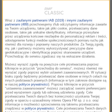
27 V – Król I złodziej
02:15
Wraz z
zaufanymi partnerami IAB (1019)
i
innymi zaufanymi
26 V – Mama Rakuszanka
03:03
partnerami (489)
przechowujemy i/lub odczytujemy informacje zawarte
na Twoim urządzeniu, takie jak pliki cookie, przetwarzamy dane
osobowe, takie jak unikalne identyfikatory, informacje przesyłane
25 V – Raporty z piekła
03:09
przez urządzenia końcowe niezbędne do personalizacji reklam i treści,
udostępnienie funkcji mediów społecznościowych pomiaru ruchu jak
również dla rozwoju i poprawny naszych produktów. Za Twoją zgodą
my, jak i partnerzy możemy wykorzystywać precyzyjne dane
22 V – Cola Pembertona
02:51
geolokalizacyjne i identyfikację poprzez skanowanie urządzeń.
Przechodząc do serwisu zgadzasz się na wskazane działania.
21 V – Leopold & Loeb
02:43
Możesz wyrazić zgodę na powyższe cele przetwarzania poprzez
kliknięcie w przycisk "przechodzę do serwisu", możesz również nie
wyrażać zgody poprzez wybór ustawień zaawansowanych. W sytuacji
20 V – Cola di Rienzo
braku zgody będziemy przetwarzać dane osobowe w innych celach na
03:07
innych podstawach prawnych (informacje w tym zakresie dostępne są
w naszej
polityce prywatności
). Poprzez kliknięcie w przycisk
"ustawienia zaawansowane" możesz zarządzać swoimi preferencjami
19 V – Światło Ho
02:53
przed wyrażeniem zgody lub odmową udzielenia zgody. Cele
przetwarzania Twoich danych bez konieczności uzyskania Twojej
zgody w oparciu o uzasadniony interes Opera FM sp. z o.o. oraz
18 V – Hirszfeld na piechotę
02:29
informacje o możliwości sprzeciwienia się takiemu przetwarzaniu
znajdziesz w
polityce prywatności
. Cele przetwarzania Twoich danych