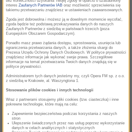
bez konieczności uzyskania Twojej zgody w oparciu o uzasadniony
interes
Zaufanych Partnerów IAB
oraz możliwość sprzeciwienia się
15 V – Finał Przewrotu
03:03
takiemu przetwarzaniu znajdziesz w ustawieniach zaawansowanych.
Zgoda jest dobrowolna i możesz ją w dowolnym momencie wycofać,
14 V – Aleksander Mazowiecki
02:59
zgoda będzie też podstawą przekazywania danych do naszych
Zaufanych Partnerów z siedzibą w państwach trzecich (poza
Europejskim Obszarem Gospodarczym).
13 V – Zamach na JP II
03:09
Ponadto masz prawo żądania dostępu, sprostowania, usunięcia lub
ograniczenia przetwarzania danych, a także złożenia skargi do
Prezesa Urzędu Ochrony Danych Osobowych. W polityce prywatności
12 V – Piłsudski i Wojciechowski
02:54
znajdziesz informacje jak wykonać swoje prawa. Szczegółowe
informacje na temat przetwarzania Twoich danych znajdują się w
polityce prywatności.
11 V – Burza przed katastrofą
03:05
Administratorem tych danych jesteśmy my, czyli Opera FM sp. z o.o.
z siedzibą w Krakowie, al. Waszyngtona 1.
8 V – Antoine de Lavoisier
03:07
Stosowanie plików cookies i innych technologii
Wraz z partnerami stosujemy pliki cookies (tzw. ciasteczka) i inne
7 V – Von Friedeburg
02:51
pokrewne technologie, które mają na celu:
Zapewnienie bezpieczeństwa podczas korzystania z naszych
6 V – Ramon Mercador
02:49
stron
Ulepszenie świadczonych przez nas usług poprzez wykorzystanie
danych w celach analitycznych i statystycznych