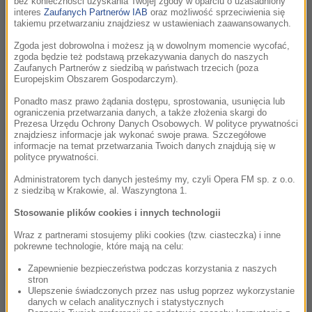
bez konieczności uzyskania Twojej zgody w oparciu o uzasadniony
interes
Zaufanych Partnerów IAB
oraz możliwość sprzeciwienia się
15 V – Finał Przewrotu
03:03
takiemu przetwarzaniu znajdziesz w ustawieniach zaawansowanych.
Zgoda jest dobrowolna i możesz ją w dowolnym momencie wycofać,
14 V – Aleksander Mazowiecki
02:59
zgoda będzie też podstawą przekazywania danych do naszych
Zaufanych Partnerów z siedzibą w państwach trzecich (poza
Europejskim Obszarem Gospodarczym).
13 V – Zamach na JP II
03:09
Ponadto masz prawo żądania dostępu, sprostowania, usunięcia lub
ograniczenia przetwarzania danych, a także złożenia skargi do
Prezesa Urzędu Ochrony Danych Osobowych. W polityce prywatności
12 V – Piłsudski i Wojciechowski
02:54
znajdziesz informacje jak wykonać swoje prawa. Szczegółowe
informacje na temat przetwarzania Twoich danych znajdują się w
polityce prywatności.
11 V – Burza przed katastrofą
03:05
Administratorem tych danych jesteśmy my, czyli Opera FM sp. z o.o.
z siedzibą w Krakowie, al. Waszyngtona 1.
8 V – Antoine de Lavoisier
03:07
Stosowanie plików cookies i innych technologii
Wraz z partnerami stosujemy pliki cookies (tzw. ciasteczka) i inne
7 V – Von Friedeburg
02:51
pokrewne technologie, które mają na celu:
Zapewnienie bezpieczeństwa podczas korzystania z naszych
6 V – Ramon Mercador
02:49
stron
Ulepszenie świadczonych przez nas usług poprzez wykorzystanie
danych w celach analitycznych i statystycznych