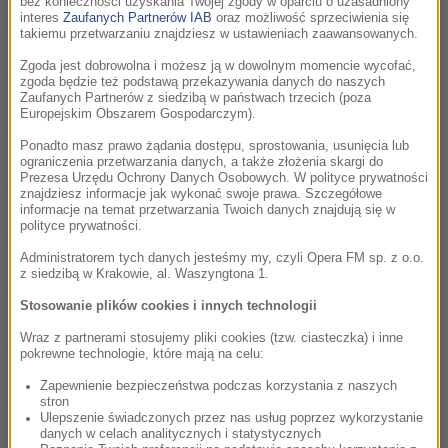
bez konieczności uzyskania Twojej zgody w oparciu o uzasadniony
interes
Zaufanych Partnerów IAB
oraz możliwość sprzeciwienia się
15 V – Finał Przewrotu
03:03
takiemu przetwarzaniu znajdziesz w ustawieniach zaawansowanych.
Zgoda jest dobrowolna i możesz ją w dowolnym momencie wycofać,
14 V – Aleksander Mazowiecki
02:59
zgoda będzie też podstawą przekazywania danych do naszych
Zaufanych Partnerów z siedzibą w państwach trzecich (poza
Europejskim Obszarem Gospodarczym).
13 V – Zamach na JP II
03:09
Ponadto masz prawo żądania dostępu, sprostowania, usunięcia lub
ograniczenia przetwarzania danych, a także złożenia skargi do
Prezesa Urzędu Ochrony Danych Osobowych. W polityce prywatności
12 V – Piłsudski i Wojciechowski
02:54
znajdziesz informacje jak wykonać swoje prawa. Szczegółowe
informacje na temat przetwarzania Twoich danych znajdują się w
polityce prywatności.
11 V – Burza przed katastrofą
03:05
Administratorem tych danych jesteśmy my, czyli Opera FM sp. z o.o.
z siedzibą w Krakowie, al. Waszyngtona 1.
8 V – Antoine de Lavoisier
03:07
Stosowanie plików cookies i innych technologii
Wraz z partnerami stosujemy pliki cookies (tzw. ciasteczka) i inne
7 V – Von Friedeburg
02:51
pokrewne technologie, które mają na celu:
Zapewnienie bezpieczeństwa podczas korzystania z naszych
6 V – Ramon Mercador
02:49
stron
Ulepszenie świadczonych przez nas usług poprzez wykorzystanie
danych w celach analitycznych i statystycznych