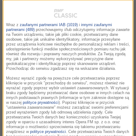
27 V – Król I złodziej
02:15
Wraz z
zaufanymi partnerami IAB (1019)
i
innymi zaufanymi
26 V – Mama Rakuszanka
03:03
partnerami (489)
przechowujemy i/lub odczytujemy informacje zawarte
na Twoim urządzeniu, takie jak pliki cookie, przetwarzamy dane
osobowe, takie jak unikalne identyfikatory, informacje przesyłane
25 V – Raporty z piekła
03:09
przez urządzenia końcowe niezbędne do personalizacji reklam i treści,
udostępnienie funkcji mediów społecznościowych pomiaru ruchu jak
również dla rozwoju i poprawny naszych produktów. Za Twoją zgodą
my, jak i partnerzy możemy wykorzystywać precyzyjne dane
22 V – Cola Pembertona
02:51
geolokalizacyjne i identyfikację poprzez skanowanie urządzeń.
Przechodząc do serwisu zgadzasz się na wskazane działania.
21 V – Leopold & Loeb
02:43
Możesz wyrazić zgodę na powyższe cele przetwarzania poprzez
kliknięcie w przycisk "przechodzę do serwisu", możesz również nie
wyrażać zgody poprzez wybór ustawień zaawansowanych. W sytuacji
20 V – Cola di Rienzo
braku zgody będziemy przetwarzać dane osobowe w innych celach na
03:07
innych podstawach prawnych (informacje w tym zakresie dostępne są
w naszej
polityce prywatności
). Poprzez kliknięcie w przycisk
"ustawienia zaawansowane" możesz zarządzać swoimi preferencjami
19 V – Światło Ho
02:53
przed wyrażeniem zgody lub odmową udzielenia zgody. Cele
przetwarzania Twoich danych bez konieczności uzyskania Twojej
zgody w oparciu o uzasadniony interes Opera FM sp. z o.o. oraz
18 V – Hirszfeld na piechotę
02:29
informacje o możliwości sprzeciwienia się takiemu przetwarzaniu
znajdziesz w
polityce prywatności
. Cele przetwarzania Twoich danych