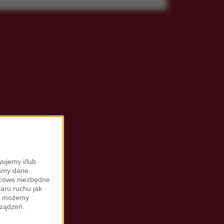
ujemy i/lub
zamy dane
ońcowe niezbędne
iaru ruchu jak
zy możemy
rządzeń.