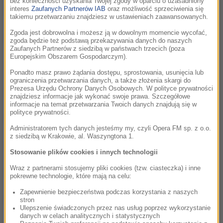
bez konieczności uzyskania Twojej zgody w oparciu o uzasadniony
15 V – Finał Przewrotu
interes
Zaufanych Partnerów IAB
oraz możliwość sprzeciwienia się
03:03
takiemu przetwarzaniu znajdziesz w ustawieniach zaawansowanych.
Zgoda jest dobrowolna i możesz ją w dowolnym momencie wycofać,
14 V – Aleksander Mazowiecki
02:59
zgoda będzie też podstawą przekazywania danych do naszych
Zaufanych Partnerów z siedzibą w państwach trzecich (poza
Europejskim Obszarem Gospodarczym).
13 V – Zamach na JP II
03:09
Ponadto masz prawo żądania dostępu, sprostowania, usunięcia lub
ograniczenia przetwarzania danych, a także złożenia skargi do
Prezesa Urzędu Ochrony Danych Osobowych. W polityce prywatności
12 V – Piłsudski i Wojciechowski
02:54
znajdziesz informacje jak wykonać swoje prawa. Szczegółowe
informacje na temat przetwarzania Twoich danych znajdują się w
polityce prywatności.
11 V – Burza przed katastrofą
03:05
Administratorem tych danych jesteśmy my, czyli Opera FM sp. z o.o.
z siedzibą w Krakowie, al. Waszyngtona 1.
8 V – Antoine de Lavoisier
03:07
Stosowanie plików cookies i innych technologii
Wraz z partnerami stosujemy pliki cookies (tzw. ciasteczka) i inne
7 V – Von Friedeburg
02:51
pokrewne technologie, które mają na celu:
Zapewnienie bezpieczeństwa podczas korzystania z naszych
6 V – Ramon Mercador
02:49
stron
Ulepszenie świadczonych przez nas usług poprzez wykorzystanie
danych w celach analitycznych i statystycznych