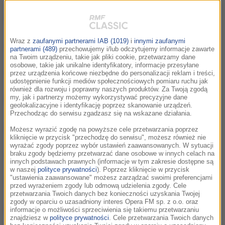
27 V – Król I złodziej
02:15
Wraz z
zaufanymi partnerami IAB (1019)
i
innymi zaufanymi
26 V – Mama Rakuszanka
03:03
partnerami (489)
przechowujemy i/lub odczytujemy informacje zawarte
na Twoim urządzeniu, takie jak pliki cookie, przetwarzamy dane
osobowe, takie jak unikalne identyfikatory, informacje przesyłane
25 V – Raporty z piekła
03:09
przez urządzenia końcowe niezbędne do personalizacji reklam i treści,
udostępnienie funkcji mediów społecznościowych pomiaru ruchu jak
również dla rozwoju i poprawny naszych produktów. Za Twoją zgodą
my, jak i partnerzy możemy wykorzystywać precyzyjne dane
22 V – Cola Pembertona
02:51
geolokalizacyjne i identyfikację poprzez skanowanie urządzeń.
Przechodząc do serwisu zgadzasz się na wskazane działania.
21 V – Leopold & Loeb
02:43
Możesz wyrazić zgodę na powyższe cele przetwarzania poprzez
kliknięcie w przycisk "przechodzę do serwisu", możesz również nie
wyrażać zgody poprzez wybór ustawień zaawansowanych. W sytuacji
20 V – Cola di Rienzo
braku zgody będziemy przetwarzać dane osobowe w innych celach na
03:07
innych podstawach prawnych (informacje w tym zakresie dostępne są
w naszej
polityce prywatności
). Poprzez kliknięcie w przycisk
"ustawienia zaawansowane" możesz zarządzać swoimi preferencjami
19 V – Światło Ho
02:53
przed wyrażeniem zgody lub odmową udzielenia zgody. Cele
przetwarzania Twoich danych bez konieczności uzyskania Twojej
zgody w oparciu o uzasadniony interes Opera FM sp. z o.o. oraz
18 V – Hirszfeld na piechotę
02:29
informacje o możliwości sprzeciwienia się takiemu przetwarzaniu
znajdziesz w
polityce prywatności
. Cele przetwarzania Twoich danych