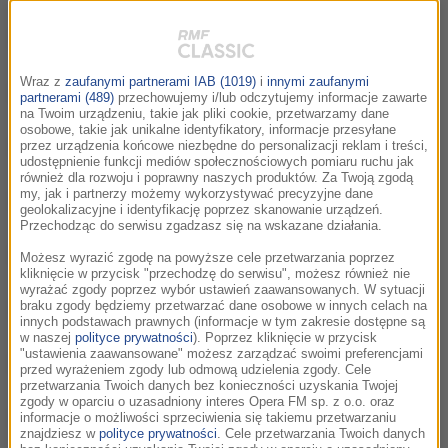
27 V – Król I złodziej
02:15
Wraz z
zaufanymi partnerami IAB (1019)
i
innymi zaufanymi
26 V – Mama Rakuszanka
03:03
partnerami (489)
przechowujemy i/lub odczytujemy informacje zawarte
na Twoim urządzeniu, takie jak pliki cookie, przetwarzamy dane
osobowe, takie jak unikalne identyfikatory, informacje przesyłane
25 V – Raporty z piekła
03:09
przez urządzenia końcowe niezbędne do personalizacji reklam i treści,
udostępnienie funkcji mediów społecznościowych pomiaru ruchu jak
również dla rozwoju i poprawny naszych produktów. Za Twoją zgodą
my, jak i partnerzy możemy wykorzystywać precyzyjne dane
22 V – Cola Pembertona
02:51
geolokalizacyjne i identyfikację poprzez skanowanie urządzeń.
Przechodząc do serwisu zgadzasz się na wskazane działania.
21 V – Leopold & Loeb
02:43
Możesz wyrazić zgodę na powyższe cele przetwarzania poprzez
kliknięcie w przycisk "przechodzę do serwisu", możesz również nie
wyrażać zgody poprzez wybór ustawień zaawansowanych. W sytuacji
20 V – Cola di Rienzo
braku zgody będziemy przetwarzać dane osobowe w innych celach na
03:07
innych podstawach prawnych (informacje w tym zakresie dostępne są
w naszej
polityce prywatności
). Poprzez kliknięcie w przycisk
"ustawienia zaawansowane" możesz zarządzać swoimi preferencjami
19 V – Światło Ho
02:53
przed wyrażeniem zgody lub odmową udzielenia zgody. Cele
przetwarzania Twoich danych bez konieczności uzyskania Twojej
zgody w oparciu o uzasadniony interes Opera FM sp. z o.o. oraz
18 V – Hirszfeld na piechotę
02:29
informacje o możliwości sprzeciwienia się takiemu przetwarzaniu
znajdziesz w
polityce prywatności
. Cele przetwarzania Twoich danych