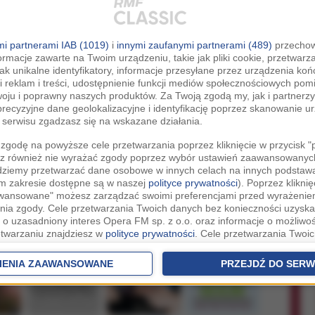
i partnerami IAB (1019)
i
innymi zaufanymi partnerami (489)
przechow
ormacje zawarte na Twoim urządzeniu, takie jak pliki cookie, przetwar
jak unikalne identyfikatory, informacje przesyłane przez urządzenia k
i reklam i treści, udostępnienie funkcji mediów społecznościowych pom
woju i poprawny naszych produktów. Za Twoją zgodą my, jak i partner
recyzyjne dane geolokalizacyjne i identyfikację poprzez skanowanie u
serwisu zgadzasz się na wskazane działania.
zgodę na powyższe cele przetwarzania poprzez kliknięcie w przycisk 
z również nie wyrażać zgody poprzez wybór ustawień zaawansowanych
dziemy przetwarzać dane osobowe w innych celach na innych podsta
ym zakresie dostępne są w naszej
polityce prywatności
). Poprzez kliknię
awansowane" możesz zarządzać swoimi preferencjami przed wyrażenie
ia zgody. Cele przetwarzania Twoich danych bez konieczności uzyska
 o uzasadniony interes Opera FM sp. z o.o. oraz informacje o możliwoś
etwarzaniu znajdziesz w
polityce prywatności
. Cele przetwarzania Twoi
yskania Twojej zgody w oparciu o uzasadniony interes
Zaufanych Part
ciwienia się takiemu przetwarzaniu znajdziesz w ustawieniach zaawa
IENIA ZAAWANSOWANE
PRZEJDŹ DO SERW
rowolna i możesz ją w dowolnym momencie wycofać, zgoda będzie też
anych do naszych Zaufanych Partnerów z siedzibą w państwach trzec
szarem Gospodarczym).