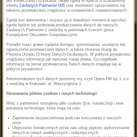
bez konieczności uzyskania Twojej zgody w oparciu o uzasadniony
interes
Zaufanych Partnerów IAB
oraz możliwość sprzeciwienia się
zobacz więcej
takiemu przetwarzaniu znajdziesz w ustawieniach zaawansowanych.
Zgoda jest dobrowolna i możesz ją w dowolnym momencie wycofać,
zgoda będzie też podstawą przekazywania danych do naszych
Zaufanych Partnerów z siedzibą w państwach trzecich (poza
Europejskim Obszarem Gospodarczym).
Ponadto masz prawo żądania dostępu, sprostowania, usunięcia lub
ograniczenia przetwarzania danych, a także złożenia skargi do
Prezesa Urzędu Ochrony Danych Osobowych. W polityce prywatności
znajdziesz informacje jak wykonać swoje prawa. Szczegółowe
informacje na temat przetwarzania Twoich danych znajdują się w
polityce prywatności.
Administratorem tych danych jesteśmy my, czyli Opera FM sp. z o.o.
z siedzibą w Krakowie, al. Waszyngtona 1.
Stosowanie plików cookies i innych technologii
Wraz z partnerami stosujemy pliki cookies (tzw. ciasteczka) i inne
pokrewne technologie, które mają na celu:
Zapewnienie bezpieczeństwa podczas korzystania z naszych
stron
Ulepszenie świadczonych przez nas usług poprzez wykorzystanie
danych w celach analitycznych i statystycznych