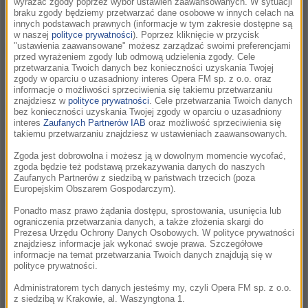
wyrażać zgody poprzez wybór ustawień zaawansowanych. W sytuacji
braku zgody będziemy przetwarzać dane osobowe w innych celach na
innych podstawach prawnych (informacje w tym zakresie dostępne są
w naszej
polityce prywatności
). Poprzez kliknięcie w przycisk
"ustawienia zaawansowane" możesz zarządzać swoimi preferencjami
Link wydarzenia:
przed wyrażeniem zgody lub odmową udzielenia zgody. Cele
przetwarzania Twoich danych bez konieczności uzyskania Twojej
zgody w oparciu o uzasadniony interes Opera FM sp. z o.o. oraz
informacje o możliwości sprzeciwienia się takiemu przetwarzaniu
znajdziesz w
polityce prywatności
. Cele przetwarzania Twoich danych
Miejsce i czas trwania
Dane organizatora (Nazwa,
bez konieczności uzyskania Twojej zgody w oparciu o uzasadniony
wydarzenia:
NIP):
interes
Zaufanych Partnerów IAB
oraz możliwość sprzeciwienia się
takiemu przetwarzaniu znajdziesz w ustawieniach zaawansowanych.
Zgoda jest dobrowolna i możesz ją w dowolnym momencie wycofać,
zgoda będzie też podstawą przekazywania danych do naszych
Zaufanych Partnerów z siedzibą w państwach trzecich (poza
Europejskim Obszarem Gospodarczym).
Opis wydarzenia:
Ponadto masz prawo żądania dostępu, sprostowania, usunięcia lub
ograniczenia przetwarzania danych, a także złożenia skargi do
Prezesa Urzędu Ochrony Danych Osobowych. W polityce prywatności
znajdziesz informacje jak wykonać swoje prawa. Szczegółowe
informacje na temat przetwarzania Twoich danych znajdują się w
polityce prywatności.
Administratorem tych danych jesteśmy my, czyli Opera FM sp. z o.o.
z siedzibą w Krakowie, al. Waszyngtona 1.
Budżet przeznaczony na kampanię w radio RMF CLASSIC