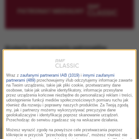
Kryteria przyznawania patronatów
medialnych RMF CLASSIC
Aby wnioskować o patronat medialny RMF CLASSIC należy
uzupełnić poniższy formularz.
Wraz z
zaufanymi partnerami IAB (1019)
i
innymi zaufanymi
partnerami (489)
przechowujemy i/lub odczytujemy informacje zawarte
UWAGA:
wniosek należy przesłać nie później niż
21 dni przed
na Twoim urządzeniu, takie jak pliki cookie, przetwarzamy dane
osobowe, takie jak unikalne identyfikatory, informacje przesyłane
wydarzeniem
. Zastrzegamy sobie prawo do nie
przez urządzenia końcowe niezbędne do personalizacji reklam i treści,
rozpatrywania wniosków nadesłanych bliżej daty
udostępnienie funkcji mediów społecznościowych pomiaru ruchu jak
również dla rozwoju i poprawny naszych produktów. Za Twoją zgodą
wydarzenia.
my, jak i partnerzy możemy wykorzystywać precyzyjne dane
geolokalizacyjne i identyfikację poprzez skanowanie urządzeń.
Przechodząc do serwisu zgadzasz się na wskazane działania.
Możesz wyrazić zgodę na powyższe cele przetwarzania poprzez
Nazwa wydarzenia:
kliknięcie w przycisk "przechodzę do serwisu", możesz również nie