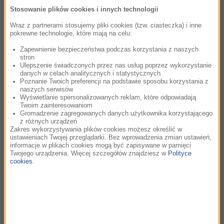
(PLN):
Stosowanie plików cookies i innych technologii
Wraz z partnerami stosujemy pliki cookies (tzw. ciasteczka) i inne
pokrewne technologie, które mają na celu:
Zapewnienie bezpieczeństwa podczas korzystania z naszych
Oczekiwania organizatora:
stron
Ulepszenie świadczonych przez nas usług poprzez wykorzystanie
danych w celach analitycznych i statystycznych
Poznanie Twoich preferencji na podstawie sposobu korzystania z
naszych serwisów
Wyświetlanie spersonalizowanych reklam, które odpowiadają
Twoim zainteresowaniom
Gromadzenie zagregowanych danych użytkownika korzystającego
z różnych urządzeń
Oferta świadczeń promocyjnych organizatora dla RMF
Zakres wykorzystywania plików cookies możesz określić w
ustawieniach Twojej przeglądarki. Bez wprowadzenia zmian ustawień,
CLASSIC:
informacje w plikach cookies mogą być zapisywane w pamięci
Twojego urządzenia. Więcej szczegółów znajdziesz w
Polityce
cookies
.
Pozostali patroni medialni wydarzenia: