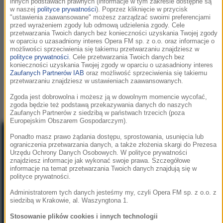
innych podstawach prawnych (informacje w tym zakresie dostępne są
w naszej
polityce prywatności
). Poprzez kliknięcie w przycisk
"ustawienia zaawansowane" możesz zarządzać swoimi preferencjami
przed wyrażeniem zgody lub odmową udzielenia zgody. Cele
aktualne notowanie
propozycje
aleja gwiazd
przetwarzania Twoich danych bez konieczności uzyskania Twojej zgody
w oparciu o uzasadniony interes Opera FM sp. z o.o. oraz informacje o
możliwości sprzeciwienia się takiemu przetwarzaniu znajdziesz w
polityce prywatności
. Cele przetwarzania Twoich danych bez
konieczności uzyskania Twojej zgody w oparciu o uzasadniony interes
Zaufanych Partnerów IAB
oraz możliwość sprzeciwienia się takiemu
Notowanie numer 555
przetwarzaniu znajdziesz w ustawieniach zaawansowanych.
Zgoda jest dobrowolna i możesz ją w dowolnym momencie wycofać,
niedziela, 28 czerwca 2026
zgoda będzie też podstawą przekazywania danych do naszych
Zaufanych Partnerów z siedzibą w państwach trzecich (poza
Europejskim Obszarem Gospodarczym).
Ponadto masz prawo żądania dostępu, sprostowania, usunięcia lub
1
głosuj
ograniczenia przetwarzania danych, a także złożenia skargi do Prezesa
Urzędu Ochrony Danych Osobowych. W polityce prywatności
Ennio Morricone
znajdziesz informacje jak wykonać swoje prawa. Szczegółowe
informacje na temat przetwarzania Twoich danych znajdują się w
Cinema Paradiso
polityce prywatności.
Cinema Paradiso
Administratorem tych danych jesteśmy my, czyli Opera FM sp. z o.o. z
siedzibą w Krakowie, al. Waszyngtona 1.
2
głosuj
Stosowanie plików cookies i innych technologii