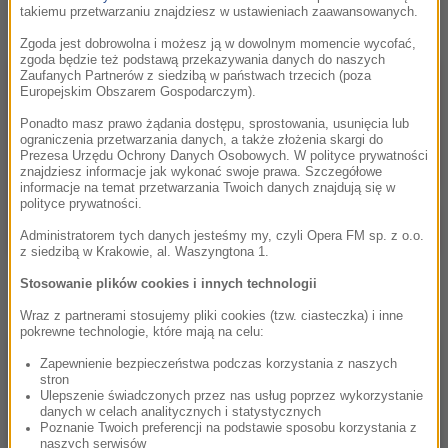
nawiązujący do naszej letniej akcji
takiemu przetwarzaniu znajdziesz w ustawieniach zaawansowanych.
Zgoda jest dobrowolna i możesz ją w dowolnym momencie wycofać,
zgoda będzie też podstawą przekazywania danych do naszych
Zaufanych Partnerów z siedzibą w państwach trzecich (poza
Europejskim Obszarem Gospodarczym).
Ponadto masz prawo żądania dostępu, sprostowania, usunięcia lub
ograniczenia przetwarzania danych, a także złożenia skargi do
Prezesa Urzędu Ochrony Danych Osobowych. W polityce prywatności
znajdziesz informacje jak wykonać swoje prawa. Szczegółowe
informacje na temat przetwarzania Twoich danych znajdują się w
polityce prywatności.
Administratorem tych danych jesteśmy my, czyli Opera FM sp. z o.o.
z siedzibą w Krakowie, al. Waszyngtona 1.
Kayah zaprasza
Stosowanie plików cookies i innych technologii
Wraz z partnerami stosujemy pliki cookies (tzw. ciasteczka) i inne
pokrewne technologie, które mają na celu:
Zapewnienie bezpieczeństwa podczas korzystania z naszych
stron
Ulepszenie świadczonych przez nas usług poprzez wykorzystanie
danych w celach analitycznych i statystycznych
Poznanie Twoich preferencji na podstawie sposobu korzystania z
naszych serwisów