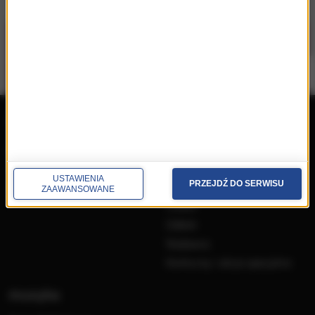
repertuar
radio
przedwczoraj
Programy
wczoraj
Informacje
USTAWIENIA
dzisiaj
Ramówka
PRZEJDŹ DO SERWISU
ZAAWANSOWANE
Ludzie
Odbiór
Nadawca
Konkursy i akcje specjalne
muzyka