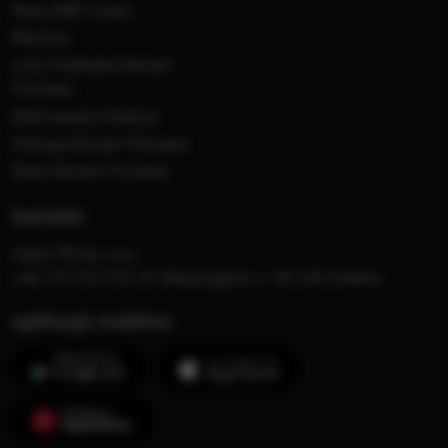
Płyty RMF Classic
MocArty
Lista Przebojów Muzyki
Filmowej
Mistrzowska Kolekcja
Festiwal Muzyki Filmowej
Dzień Muzyki Filmowej
kontakt
Opera FM sp. z o.o.
+48 123 703 703, Al. Waszyngtona 1, 30-204 Kraków
aplikacje mobilne