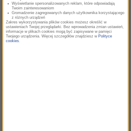
Wyświetlanie spersonalizowanych reklam, które odpowiadają
Twoim zainteresowaniom
Gromadzenie zagregowanych danych użytkownika korzystającego
z różnych urządzeń
Zakres wykorzystywania plików cookies możesz określić w
ustawieniach Twojej przeglądarki. Bez wprowadzenia zmian ustawień,
19. Festiwalu Muzyki Filmowej!
informacje w plikach cookies mogą być zapisywane w pamięci
Twojego urządzenia. Więcej szczegółów znajdziesz w
Polityce
cookies
.
Kino Polonia – zwiedzamy największą
wystawę o polskiej kinematografii!