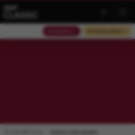
Słuchaj teraz
Słuchaj bez reklam
Radio RMF Classic
Konkursy i akcje specjalne