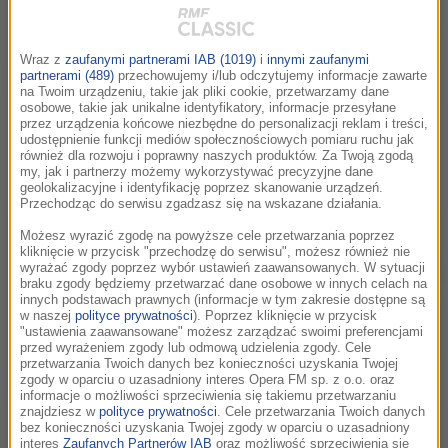
Wraz z
zaufanymi partnerami IAB (1019)
i
innymi zaufanymi
partnerami (489)
przechowujemy i/lub odczytujemy informacje zawarte
na Twoim urządzeniu, takie jak pliki cookie, przetwarzamy dane
osobowe, takie jak unikalne identyfikatory, informacje przesyłane
Oto, co przygotowaliśmy dla Was na
przez urządzenia końcowe niezbędne do personalizacji reklam i treści,
udostępnienie funkcji mediów społecznościowych pomiaru ruchu jak
tegoroczne wakacje!
również dla rozwoju i poprawny naszych produktów. Za Twoją zgodą
my, jak i partnerzy możemy wykorzystywać precyzyjne dane
geolokalizacyjne i identyfikację poprzez skanowanie urządzeń.
Przechodząc do serwisu zgadzasz się na wskazane działania.
Możesz wyrazić zgodę na powyższe cele przetwarzania poprzez
kliknięcie w przycisk "przechodzę do serwisu", możesz również nie
wyrażać zgody poprzez wybór ustawień zaawansowanych. W sytuacji
braku zgody będziemy przetwarzać dane osobowe w innych celach na
innych podstawach prawnych (informacje w tym zakresie dostępne są
w naszej
polityce prywatności
). Poprzez kliknięcie w przycisk
"ustawienia zaawansowane" możesz zarządzać swoimi preferencjami
przed wyrażeniem zgody lub odmową udzielenia zgody. Cele
przetwarzania Twoich danych bez konieczności uzyskania Twojej
zgody w oparciu o uzasadniony interes Opera FM sp. z o.o. oraz
informacje o możliwości sprzeciwienia się takiemu przetwarzaniu
znajdziesz w
polityce prywatności
. Cele przetwarzania Twoich danych
Filmowa Mapa Polski – konkurs antenowy
bez konieczności uzyskania Twojej zgody w oparciu o uzasadniony
interes
Zaufanych Partnerów IAB
oraz możliwość sprzeciwienia się