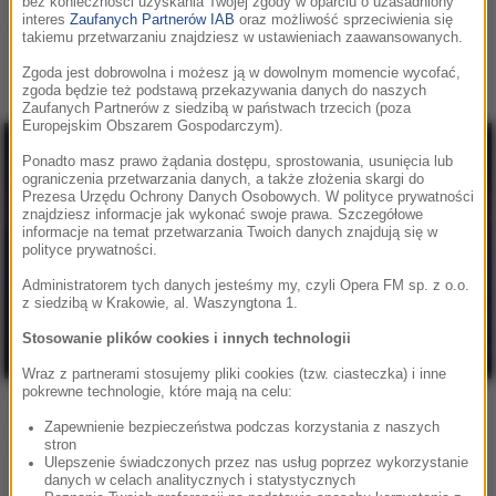
ze wspaniałą krakowską orkiestrą” – powiedział Alexandre
bez konieczności uzyskania Twojej zgody w oparciu o uzasadniony
interes
Zaufanych Partnerów IAB
oraz możliwość sprzeciwienia się
Desplat...
takiemu przetwarzaniu znajdziesz w ustawieniach zaawansowanych.
czytaj więcej
Zgoda jest dobrowolna i możesz ją w dowolnym momencie wycofać,
zgoda będzie też podstawą przekazywania danych do naszych
Zaufanych Partnerów z siedzibą w państwach trzecich (poza
Europejskim Obszarem Gospodarczym).
Ponadto masz prawo żądania dostępu, sprostowania, usunięcia lub
ograniczenia przetwarzania danych, a także złożenia skargi do
Prezesa Urzędu Ochrony Danych Osobowych. W polityce prywatności
znajdziesz informacje jak wykonać swoje prawa. Szczegółowe
informacje na temat przetwarzania Twoich danych znajdują się w
polityce prywatności.
Administratorem tych danych jesteśmy my, czyli Opera FM sp. z o.o.
z siedzibą w Krakowie, al. Waszyngtona 1.
Stosowanie plików cookies i innych technologii
Wraz z partnerami stosujemy pliki cookies (tzw. ciasteczka) i inne
pokrewne technologie, które mają na celu:
Koncert Disneya: Magia muzyki
Zapewnienie bezpieczeństwa podczas korzystania z naszych
oczarował publiczność!
stron
Ulepszenie świadczonych przez nas usług poprzez wykorzystanie
danych w celach analitycznych i statystycznych
sobota, 18 maja 2019 (13:45)