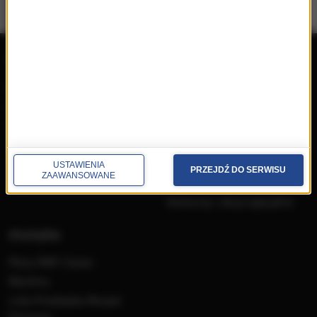
repertuar
radio
przedwczoraj
Programy
wczoraj
Informacje
dzisiaj
Ramówka
Ludzie
Odbiór
USTAWIENIA
PRZEJDŹ DO SERWISU
ZAAWANSOWANE
Nadawca
Konkursy i akcje specjalne
muzyka
Płyty RMF Classic
MocArty
Lista Przebojów Muzyki