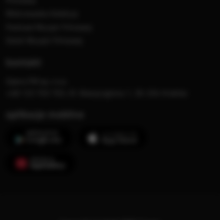
Filmowej
Mistrzowska Kolekcja
Festiwal Muzyki Filmowej
Dzień Muzyki Filmowej
kontakt
Opera FM sp. z o.o.
+48 123 703 703, Al. Waszyngtona 1, 30-204 Kraków
aplikacje mobilne