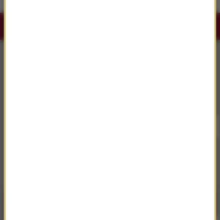
Słuchaj RMF Classic i RMF Classic+ w
aplikacji.
Pobierz i miej najpiękniejszą muzykę filmową i
klasyczną zawsze przy sobie.