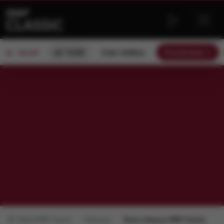
od 13:00
Czas relaksu
Słuchaj teraz
ON AIR
Radio RMF Classic
Podcasty
Życie z klasą w RMF Classic