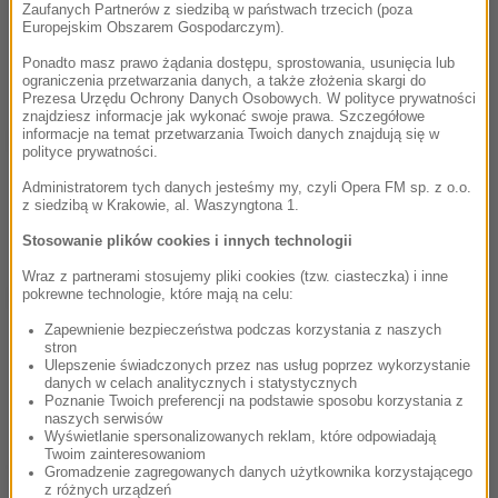
Zaufanych Partnerów z siedzibą w państwach trzecich (poza
Gdzie w Londynie Tom Cruise skręcił kostkę? Jak uchwycić w
Europejskim Obszarem Gospodarczym).
kadrze królewską karocę i zdobyć akredytację na koronację?
Gdzie stoi dom Bridget Jones i co można zrobić w 30 sekund
Ponadto masz prawo żądania dostępu, sprostowania, usunięcia lub
przed...
ograniczenia przetwarzania danych, a także złożenia skargi do
Prezesa Urzędu Ochrony Danych Osobowych. W polityce prywatności
znajdziesz informacje jak wykonać swoje prawa. Szczegółowe
informacje na temat przetwarzania Twoich danych znajdują się w
Tomasz Gąssowski - o filmie "Wróbel"
17:58
polityce prywatności.
"Wróbel" to pełnometrażowy debiut fabularny kompozytora
Administratorem tych danych jesteśmy my, czyli Opera FM sp. z o.o.
Tomasza Gąssowskiego ( Imagine, Sztuki, Zmruż oczy) Mała,
z siedzibą w Krakowie, al. Waszyngtona 1.
wielka historia i bohaterowie, którzy trzymają Cię w garści aż
do...
Stosowanie plików cookies i innych technologii
Wraz z partnerami stosujemy pliki cookies (tzw. ciasteczka) i inne
Miuosh – Pieśni Współczesne tom II
pokrewne technologie, które mają na celu:
29:46
Bardzo lubię robić coś co pomaga ludziom posklejać zmysły –
Zapewnienie bezpieczeństwa podczas korzystania z naszych
mówi Miuosh, zdradzając jak dużo kina jest w tym projekcie,
stron
Ulepszenie świadczonych przez nas usług poprzez wykorzystanie
jak wygląda od środka uniwersum Pieśni Współczesnych i
danych w celach analitycznych i statystycznych
gdzie...
Poznanie Twoich preferencji na podstawie sposobu korzystania z
naszych serwisów
Wyświetlanie spersonalizowanych reklam, które odpowiadają
Twoim zainteresowaniom
Inne Podcasty RMF Classic:
Gromadzenie zagregowanych danych użytkownika korzystającego
z różnych urządzeń