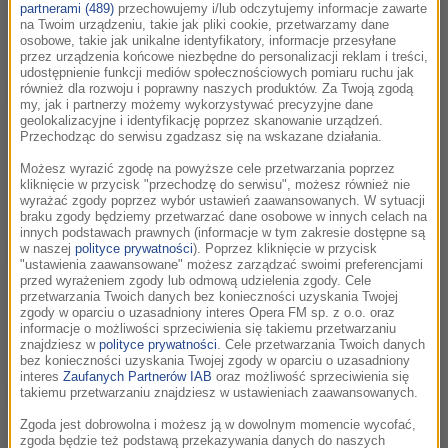
partnerami (489)
przechowujemy i/lub odczytujemy informacje zawarte
popularyzatorka twórczości Leśmiana, autorka scenariuszy i
na Twoim urządzeniu, takie jak pliki cookie, przetwarzamy dane
producentka.
osobowe, takie jak unikalne identyfikatory, informacje przesyłane
przez urządzenia końcowe niezbędne do personalizacji reklam i treści,
udostępnienie funkcji mediów społecznościowych pomiaru ruchu jak
Vincent V. Severski o damie wywiadu
31:28
również dla rozwoju i poprawny naszych produktów. Za Twoją zgodą
my, jak i partnerzy możemy wykorzystywać precyzyjne dane
Krystynie Skarbek.
geolokalizacyjne i identyfikację poprzez skanowanie urządzeń.
Belgrad, rok 1941. Charyzmatyczna agentka w samym
Przechodząc do serwisu zgadzasz się na wskazane działania.
środku szpiegowskiej intrygi. Na półkach księgarń jest już
Możesz wyrazić zgodę na powyższe cele przetwarzania poprzez
nowe wydanie powieści „Christine. Powieść o Krystynie
kliknięcie w przycisk "przechodzę do serwisu", możesz również nie
Skarbek”. To efekt...
wyrażać zgody poprzez wybór ustawień zaawansowanych. W sytuacji
braku zgody będziemy przetwarzać dane osobowe w innych celach na
innych podstawach prawnych (informacje w tym zakresie dostępne są
Za kulisami opery "La Bohème"
w naszej
polityce prywatności
). Poprzez kliknięcie w przycisk
06:08
"ustawienia zaawansowane" możesz zarządzać swoimi preferencjami
Operowe arcydzieło Pucciniego na scenie Opery Bałtyckiej w
przed wyrażeniem zgody lub odmową udzielenia zgody. Cele
Gdańsku. O spektaklu opowiadają: Romuald Wicza – Pokojski
przetwarzania Twoich danych bez konieczności uzyskania Twojej
zgody w oparciu o uzasadniony interes Opera FM sp. z o.o. oraz
– reżyser Yaroslav Shemet – kierownik muzyczny Gabriela
informacje o możliwości sprzeciwienia się takiemu przetwarzaniu
Legun ...
znajdziesz w
polityce prywatności
. Cele przetwarzania Twoich danych
bez konieczności uzyskania Twojej zgody w oparciu o uzasadniony
interes
Zaufanych Partnerów IAB
oraz możliwość sprzeciwienia się
Maciej Woroch o pracy korespondenta i
41:23
takiemu przetwarzaniu znajdziesz w ustawieniach zaawansowanych.
książce „Londyn po mojemu. Spacer po
Zgoda jest dobrowolna i możesz ją w dowolnym momencie wycofać,
mieście i historii”
zgoda będzie też podstawą przekazywania danych do naszych