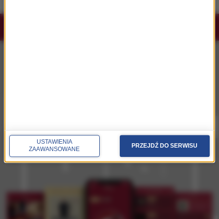
Słuchaj RMF Classic i RMF Classic+ w
aplikacji.
Pobierz i miej najpiękniejszą muzykę filmową i
klasyczną zawsze przy sobie.
USTAWIENIA
PRZEJDŹ DO SERWISU
ZAAWANSOWANE