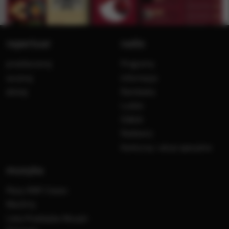
repertuar
radio
przedwczoraj
Programy
wczoraj
Informacje
dzisiaj
Ramówka
Ludzie
Odbiór
Nadawca
Konkursy i akcje specjalne
muzyka
Płyty RMF Classic
MocArty
Lista Przebojów Muzyki