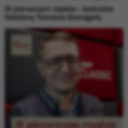
W pierwszym rzędzie - teatralne
felietony Tomasza Domagały