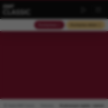
Słuchaj teraz
Słuchaj bez reklam
Radio RMF Classic
Podcasty