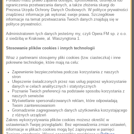
Ponadto masz prawo żądania dostępu, sprostowania, usunięcia lub
Olga Tokarczuk w teatrze
ograniczenia przetwarzania danych, a także złożenia skargi do
Prezesa Urzędu Ochrony Danych Osobowych. W polityce prywatności
znajdziesz informacje jak wykonać swoje prawa. Szczegółowe
28. Karolina Hamer - pływanie w teatrze
00:02:40
informacje na temat przetwarzania Twoich danych znajdują się w
polityce prywatności.
28. Karolina Hamer - pływanie w teatrze
Administratorem tych danych jesteśmy my, czyli Opera FM sp. z o.o.
z siedzibą w Krakowie, al. Waszyngtona 1.
27. W.H. Sebald według Krystiana Lupy
00:02:56
Stosowanie plików cookies i innych technologii
W.H. Sebald według Krystiana Lupy
Wraz z partnerami stosujemy pliki cookies (tzw. ciasteczka) i inne
pokrewne technologie, które mają na celu:
26. Gertruda ogląda Bressona. "Hamlet"
00:02:38
Warlikowskiego.
Zapewnienie bezpieczeństwa podczas korzystania z naszych
stron
26. Gertruda ogląda Bressona. "Hamlet" Warlikowskiego.
Ulepszenie świadczonych przez nas usług poprzez wykorzystanie
danych w celach analitycznych i statystycznych
Poznanie Twoich preferencji na podstawie sposobu korzystania z
25. Co czyta "Genialna przyjaciółka" w
00:02:49
naszych serwisów
Wyświetlanie spersonalizowanych reklam, które odpowiadają
Narodowym Starym Teatrze w Krakowie ?
Twoim zainteresowaniom
Co czyta "Genialna przyjaciółka" w Narodowym Starym Teatrze
Gromadzenie zagregowanych danych użytkownika korzystającego
z różnych urządzeń
w Krakowie ?
Zakres wykorzystywania plików cookies możesz określić w
ustawieniach Twojej przeglądarki. Bez wprowadzenia zmian ustawień,
informacje w plikach cookies mogą być zapisywane w pamięci
24. Semana Santa - największy żywy teatr
00:03:18