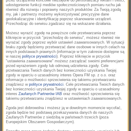
32. Agnieszka Przepiórska,- mistrzyni
00:03:05
przez urządzenia końcowe niezbędne do personalizacji reklam i treści,
monodramu
udostępnienie funkcji mediów społecznościowych pomiaru ruchu jak
również dla rozwoju i poprawny naszych produktów. Za Twoją zgodą
32. Agnieszka Przepiórska,- mistrzyni monodramu
my, jak i partnerzy możemy wykorzystywać precyzyjne dane
geolokalizacyjne i identyfikację poprzez skanowanie urządzeń.
Przechodząc do serwisu zgadzasz się na wskazane działania.
33. Tokarczuk w Londynie według Simona
00:03:01
Możesz wyrazić zgodę na powyższe cele przetwarzania poprzez
McBurneya
kliknięcie w przycisk "przechodzę do serwisu", możesz również nie
wyrażać zgody poprzez wybór ustawień zaawansowanych. W sytuacji
33. Tokarczuk w Londynie według Simona McBurneya
braku zgody będziemy przetwarzać dane osobowe w innych celach na
innych podstawach prawnych (informacje w tym zakresie dostępne są
w naszej
polityce prywatności
). Poprzez kliknięcie w przycisk
30. Niespodziewana "Śmierć komiwojażera" w
00:03:02
"ustawienia zaawansowane" możesz zarządzać swoimi preferencjami
Teatrze Ludowym w Krakowie
przed wyrażeniem zgody lub odmową udzielenia zgody. Cele
przetwarzania Twoich danych bez konieczności uzyskania Twojej
Niespodziewana "Śmierć komiwojażera" w Teatrze Ludowym w
zgody w oparciu o uzasadniony interes Opera FM sp. z o.o. oraz
Krakowie
informacje o możliwości sprzeciwienia się takiemu przetwarzaniu
znajdziesz w
polityce prywatności
. Cele przetwarzania Twoich danych
bez konieczności uzyskania Twojej zgody w oparciu o uzasadniony
31. Dimitris Papaioannou na Festiwalu
interes
Zaufanych Partnerów IAB
oraz możliwość sprzeciwienia się
00:03:05
takiemu przetwarzaniu znajdziesz w ustawieniach zaawansowanych.
Teatralnym Kontakt
Dimitris Papaioannou na Festiwalu Teatralnym Kontakt
Zgoda jest dobrowolna i możesz ją w dowolnym momencie wycofać,
zgoda będzie też podstawą przekazywania danych do naszych
Zaufanych Partnerów z siedzibą w państwach trzecich (poza
Europejskim Obszarem Gospodarczym).
29. Olga Tokarczuk w teatrze
00:03:10