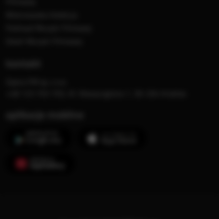
Filmowej
Mistrzowska Kolekcja
Festiwal Muzyki Filmowej
Dzień Muzyki Filmowej
kontakt
Opera FM sp. z o.o.
+48 123 703 703, Al. Waszyngtona 1, 30-204 Kraków
aplikacje mobilne