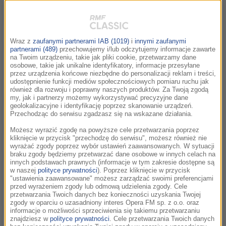
27 V – Król I złodziej
02:15
Wraz z
zaufanymi partnerami IAB (1019)
i
innymi zaufanymi
26 V – Mama Rakuszanka
03:03
partnerami (489)
przechowujemy i/lub odczytujemy informacje zawarte
na Twoim urządzeniu, takie jak pliki cookie, przetwarzamy dane
osobowe, takie jak unikalne identyfikatory, informacje przesyłane
25 V – Raporty z piekła
03:09
przez urządzenia końcowe niezbędne do personalizacji reklam i treści,
udostępnienie funkcji mediów społecznościowych pomiaru ruchu jak
również dla rozwoju i poprawny naszych produktów. Za Twoją zgodą
my, jak i partnerzy możemy wykorzystywać precyzyjne dane
22 V – Cola Pembertona
02:51
geolokalizacyjne i identyfikację poprzez skanowanie urządzeń.
Przechodząc do serwisu zgadzasz się na wskazane działania.
21 V – Leopold & Loeb
02:43
Możesz wyrazić zgodę na powyższe cele przetwarzania poprzez
kliknięcie w przycisk "przechodzę do serwisu", możesz również nie
wyrażać zgody poprzez wybór ustawień zaawansowanych. W sytuacji
20 V – Cola di Rienzo
braku zgody będziemy przetwarzać dane osobowe w innych celach na
03:07
innych podstawach prawnych (informacje w tym zakresie dostępne są
w naszej
polityce prywatności
). Poprzez kliknięcie w przycisk
"ustawienia zaawansowane" możesz zarządzać swoimi preferencjami
19 V – Światło Ho
02:53
przed wyrażeniem zgody lub odmową udzielenia zgody. Cele
przetwarzania Twoich danych bez konieczności uzyskania Twojej
zgody w oparciu o uzasadniony interes Opera FM sp. z o.o. oraz
18 V – Hirszfeld na piechotę
02:29
informacje o możliwości sprzeciwienia się takiemu przetwarzaniu
znajdziesz w
polityce prywatności
. Cele przetwarzania Twoich danych