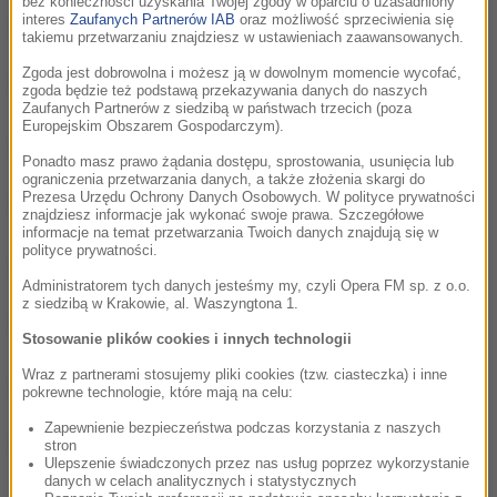
bez konieczności uzyskania Twojej zgody w oparciu o uzasadniony
interes
Zaufanych Partnerów IAB
oraz możliwość sprzeciwienia się
15 V – Finał Przewrotu
03:03
takiemu przetwarzaniu znajdziesz w ustawieniach zaawansowanych.
Zgoda jest dobrowolna i możesz ją w dowolnym momencie wycofać,
14 V – Aleksander Mazowiecki
02:59
zgoda będzie też podstawą przekazywania danych do naszych
Zaufanych Partnerów z siedzibą w państwach trzecich (poza
Europejskim Obszarem Gospodarczym).
13 V – Zamach na JP II
03:09
Ponadto masz prawo żądania dostępu, sprostowania, usunięcia lub
ograniczenia przetwarzania danych, a także złożenia skargi do
Prezesa Urzędu Ochrony Danych Osobowych. W polityce prywatności
12 V – Piłsudski i Wojciechowski
02:54
znajdziesz informacje jak wykonać swoje prawa. Szczegółowe
informacje na temat przetwarzania Twoich danych znajdują się w
polityce prywatności.
11 V – Burza przed katastrofą
03:05
Administratorem tych danych jesteśmy my, czyli Opera FM sp. z o.o.
z siedzibą w Krakowie, al. Waszyngtona 1.
8 V – Antoine de Lavoisier
03:07
Stosowanie plików cookies i innych technologii
Wraz z partnerami stosujemy pliki cookies (tzw. ciasteczka) i inne
7 V – Von Friedeburg
02:51
pokrewne technologie, które mają na celu:
Zapewnienie bezpieczeństwa podczas korzystania z naszych
6 V – Ramon Mercador
02:49
stron
Ulepszenie świadczonych przez nas usług poprzez wykorzystanie
danych w celach analitycznych i statystycznych