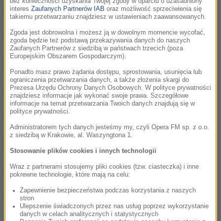
bez konieczności uzyskania Twojej zgody w oparciu o uzasadniony
15 V – Finał Przewrotu
interes
Zaufanych Partnerów IAB
oraz możliwość sprzeciwienia się
03:03
takiemu przetwarzaniu znajdziesz w ustawieniach zaawansowanych.
Zgoda jest dobrowolna i możesz ją w dowolnym momencie wycofać,
14 V – Aleksander Mazowiecki
02:59
zgoda będzie też podstawą przekazywania danych do naszych
Zaufanych Partnerów z siedzibą w państwach trzecich (poza
Europejskim Obszarem Gospodarczym).
13 V – Zamach na JP II
03:09
Ponadto masz prawo żądania dostępu, sprostowania, usunięcia lub
ograniczenia przetwarzania danych, a także złożenia skargi do
Prezesa Urzędu Ochrony Danych Osobowych. W polityce prywatności
12 V – Piłsudski i Wojciechowski
02:54
znajdziesz informacje jak wykonać swoje prawa. Szczegółowe
informacje na temat przetwarzania Twoich danych znajdują się w
polityce prywatności.
11 V – Burza przed katastrofą
03:05
Administratorem tych danych jesteśmy my, czyli Opera FM sp. z o.o.
z siedzibą w Krakowie, al. Waszyngtona 1.
8 V – Antoine de Lavoisier
03:07
Stosowanie plików cookies i innych technologii
Wraz z partnerami stosujemy pliki cookies (tzw. ciasteczka) i inne
7 V – Von Friedeburg
02:51
pokrewne technologie, które mają na celu:
Zapewnienie bezpieczeństwa podczas korzystania z naszych
6 V – Ramon Mercador
02:49
stron
Ulepszenie świadczonych przez nas usług poprzez wykorzystanie
danych w celach analitycznych i statystycznych