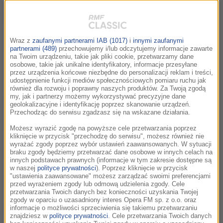
27 V – Król I złodziej
02:15
Wraz z
zaufanymi partnerami IAB (1017)
i
innymi zaufanymi
26 V – Mama Rakuszanka
03:03
partnerami (489)
przechowujemy i/lub odczytujemy informacje zawarte
na Twoim urządzeniu, takie jak pliki cookie, przetwarzamy dane
osobowe, takie jak unikalne identyfikatory, informacje przesyłane
25 V – Raporty z piekła
03:09
przez urządzenia końcowe niezbędne do personalizacji reklam i treści,
udostępnienie funkcji mediów społecznościowych pomiaru ruchu jak
również dla rozwoju i poprawny naszych produktów. Za Twoją zgodą
my, jak i partnerzy możemy wykorzystywać precyzyjne dane
22 V – Cola Pembertona
02:51
geolokalizacyjne i identyfikację poprzez skanowanie urządzeń.
Przechodząc do serwisu zgadzasz się na wskazane działania.
21 V – Leopold & Loeb
02:43
Możesz wyrazić zgodę na powyższe cele przetwarzania poprzez
kliknięcie w przycisk "przechodzę do serwisu", możesz również nie
wyrażać zgody poprzez wybór ustawień zaawansowanych. W sytuacji
20 V – Cola di Rienzo
braku zgody będziemy przetwarzać dane osobowe w innych celach na
03:07
innych podstawach prawnych (informacje w tym zakresie dostępne są
w naszej
polityce prywatności
). Poprzez kliknięcie w przycisk
"ustawienia zaawansowane" możesz zarządzać swoimi preferencjami
19 V – Światło Ho
02:53
przed wyrażeniem zgody lub odmową udzielenia zgody. Cele
przetwarzania Twoich danych bez konieczności uzyskania Twojej
zgody w oparciu o uzasadniony interes Opera FM sp. z o.o. oraz
18 V – Hirszfeld na piechotę
02:29
informacje o możliwości sprzeciwienia się takiemu przetwarzaniu
znajdziesz w
polityce prywatności
. Cele przetwarzania Twoich danych