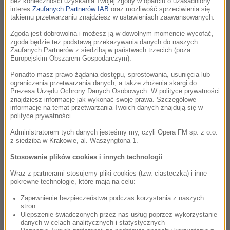
bez konieczności uzyskania Twojej zgody w oparciu o uzasadniony
interes
Zaufanych Partnerów IAB
oraz możliwość sprzeciwienia się
15 V – Finał Przewrotu
03:03
takiemu przetwarzaniu znajdziesz w ustawieniach zaawansowanych.
Zgoda jest dobrowolna i możesz ją w dowolnym momencie wycofać,
14 V – Aleksander Mazowiecki
02:59
zgoda będzie też podstawą przekazywania danych do naszych
Zaufanych Partnerów z siedzibą w państwach trzecich (poza
Europejskim Obszarem Gospodarczym).
13 V – Zamach na JP II
03:09
Ponadto masz prawo żądania dostępu, sprostowania, usunięcia lub
ograniczenia przetwarzania danych, a także złożenia skargi do
Prezesa Urzędu Ochrony Danych Osobowych. W polityce prywatności
12 V – Piłsudski i Wojciechowski
02:54
znajdziesz informacje jak wykonać swoje prawa. Szczegółowe
informacje na temat przetwarzania Twoich danych znajdują się w
polityce prywatności.
11 V – Burza przed katastrofą
03:05
Administratorem tych danych jesteśmy my, czyli Opera FM sp. z o.o.
z siedzibą w Krakowie, al. Waszyngtona 1.
8 V – Antoine de Lavoisier
03:07
Stosowanie plików cookies i innych technologii
Wraz z partnerami stosujemy pliki cookies (tzw. ciasteczka) i inne
7 V – Von Friedeburg
02:51
pokrewne technologie, które mają na celu:
Zapewnienie bezpieczeństwa podczas korzystania z naszych
6 V – Ramon Mercador
02:49
stron
Ulepszenie świadczonych przez nas usług poprzez wykorzystanie
danych w celach analitycznych i statystycznych