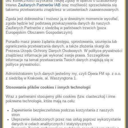
bez konieczności uzyskania Twojej zgody w oparciu o uzasadniony
15 V – Finał Przewrotu
interes
Zaufanych Partnerów IAB
oraz możliwość sprzeciwienia się
03:03
takiemu przetwarzaniu znajdziesz w ustawieniach zaawansowanych.
Zgoda jest dobrowolna i możesz ją w dowolnym momencie wycofać,
14 V – Aleksander Mazowiecki
02:59
zgoda będzie też podstawą przekazywania danych do naszych
Zaufanych Partnerów z siedzibą w państwach trzecich (poza
Europejskim Obszarem Gospodarczym).
13 V – Zamach na JP II
03:09
Ponadto masz prawo żądania dostępu, sprostowania, usunięcia lub
ograniczenia przetwarzania danych, a także złożenia skargi do
Prezesa Urzędu Ochrony Danych Osobowych. W polityce prywatności
12 V – Piłsudski i Wojciechowski
02:54
znajdziesz informacje jak wykonać swoje prawa. Szczegółowe
informacje na temat przetwarzania Twoich danych znajdują się w
polityce prywatności.
11 V – Burza przed katastrofą
03:05
Administratorem tych danych jesteśmy my, czyli Opera FM sp. z o.o.
z siedzibą w Krakowie, al. Waszyngtona 1.
8 V – Antoine de Lavoisier
03:07
Stosowanie plików cookies i innych technologii
Wraz z partnerami stosujemy pliki cookies (tzw. ciasteczka) i inne
7 V – Von Friedeburg
02:51
pokrewne technologie, które mają na celu:
Zapewnienie bezpieczeństwa podczas korzystania z naszych
6 V – Ramon Mercador
02:49
stron
Ulepszenie świadczonych przez nas usług poprzez wykorzystanie
danych w celach analitycznych i statystycznych