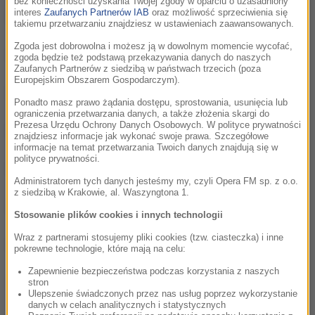
bez konieczności uzyskania Twojej zgody w oparciu o uzasadniony
interes
Zaufanych Partnerów IAB
oraz możliwość sprzeciwienia się
15 V – Finał Przewrotu
03:03
takiemu przetwarzaniu znajdziesz w ustawieniach zaawansowanych.
Zgoda jest dobrowolna i możesz ją w dowolnym momencie wycofać,
14 V – Aleksander Mazowiecki
02:59
zgoda będzie też podstawą przekazywania danych do naszych
Zaufanych Partnerów z siedzibą w państwach trzecich (poza
Europejskim Obszarem Gospodarczym).
13 V – Zamach na JP II
03:09
Ponadto masz prawo żądania dostępu, sprostowania, usunięcia lub
ograniczenia przetwarzania danych, a także złożenia skargi do
Prezesa Urzędu Ochrony Danych Osobowych. W polityce prywatności
12 V – Piłsudski i Wojciechowski
02:54
znajdziesz informacje jak wykonać swoje prawa. Szczegółowe
informacje na temat przetwarzania Twoich danych znajdują się w
polityce prywatności.
11 V – Burza przed katastrofą
03:05
Administratorem tych danych jesteśmy my, czyli Opera FM sp. z o.o.
z siedzibą w Krakowie, al. Waszyngtona 1.
8 V – Antoine de Lavoisier
03:07
Stosowanie plików cookies i innych technologii
Wraz z partnerami stosujemy pliki cookies (tzw. ciasteczka) i inne
7 V – Von Friedeburg
02:51
pokrewne technologie, które mają na celu:
Zapewnienie bezpieczeństwa podczas korzystania z naszych
6 V – Ramon Mercador
02:49
stron
Ulepszenie świadczonych przez nas usług poprzez wykorzystanie
danych w celach analitycznych i statystycznych