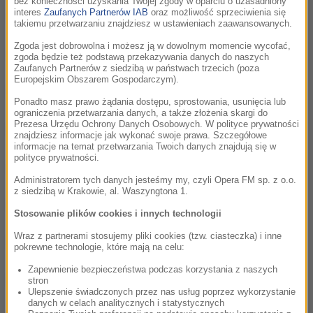
bez konieczności uzyskania Twojej zgody w oparciu o uzasadniony
15 V – Finał Przewrotu
interes
Zaufanych Partnerów IAB
oraz możliwość sprzeciwienia się
03:03
takiemu przetwarzaniu znajdziesz w ustawieniach zaawansowanych.
Zgoda jest dobrowolna i możesz ją w dowolnym momencie wycofać,
14 V – Aleksander Mazowiecki
02:59
zgoda będzie też podstawą przekazywania danych do naszych
Zaufanych Partnerów z siedzibą w państwach trzecich (poza
Europejskim Obszarem Gospodarczym).
13 V – Zamach na JP II
03:09
Ponadto masz prawo żądania dostępu, sprostowania, usunięcia lub
ograniczenia przetwarzania danych, a także złożenia skargi do
Prezesa Urzędu Ochrony Danych Osobowych. W polityce prywatności
12 V – Piłsudski i Wojciechowski
02:54
znajdziesz informacje jak wykonać swoje prawa. Szczegółowe
informacje na temat przetwarzania Twoich danych znajdują się w
polityce prywatności.
11 V – Burza przed katastrofą
03:05
Administratorem tych danych jesteśmy my, czyli Opera FM sp. z o.o.
z siedzibą w Krakowie, al. Waszyngtona 1.
8 V – Antoine de Lavoisier
03:07
Stosowanie plików cookies i innych technologii
Wraz z partnerami stosujemy pliki cookies (tzw. ciasteczka) i inne
7 V – Von Friedeburg
02:51
pokrewne technologie, które mają na celu:
Zapewnienie bezpieczeństwa podczas korzystania z naszych
6 V – Ramon Mercador
02:49
stron
Ulepszenie świadczonych przez nas usług poprzez wykorzystanie
danych w celach analitycznych i statystycznych