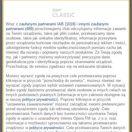
27 V – Król I złodziej
02:15
Wraz z
zaufanymi partnerami IAB (1019)
i
innymi zaufanymi
26 V – Mama Rakuszanka
03:03
partnerami (489)
przechowujemy i/lub odczytujemy informacje zawarte
na Twoim urządzeniu, takie jak pliki cookie, przetwarzamy dane
osobowe, takie jak unikalne identyfikatory, informacje przesyłane
25 V – Raporty z piekła
03:09
przez urządzenia końcowe niezbędne do personalizacji reklam i treści,
udostępnienie funkcji mediów społecznościowych pomiaru ruchu jak
również dla rozwoju i poprawny naszych produktów. Za Twoją zgodą
my, jak i partnerzy możemy wykorzystywać precyzyjne dane
22 V – Cola Pembertona
02:51
geolokalizacyjne i identyfikację poprzez skanowanie urządzeń.
Przechodząc do serwisu zgadzasz się na wskazane działania.
21 V – Leopold & Loeb
02:43
Możesz wyrazić zgodę na powyższe cele przetwarzania poprzez
kliknięcie w przycisk "przechodzę do serwisu", możesz również nie
wyrażać zgody poprzez wybór ustawień zaawansowanych. W sytuacji
20 V – Cola di Rienzo
braku zgody będziemy przetwarzać dane osobowe w innych celach na
03:07
innych podstawach prawnych (informacje w tym zakresie dostępne są
w naszej
polityce prywatności
). Poprzez kliknięcie w przycisk
"ustawienia zaawansowane" możesz zarządzać swoimi preferencjami
19 V – Światło Ho
02:53
przed wyrażeniem zgody lub odmową udzielenia zgody. Cele
przetwarzania Twoich danych bez konieczności uzyskania Twojej
zgody w oparciu o uzasadniony interes Opera FM sp. z o.o. oraz
18 V – Hirszfeld na piechotę
02:29
informacje o możliwości sprzeciwienia się takiemu przetwarzaniu
znajdziesz w
polityce prywatności
. Cele przetwarzania Twoich danych