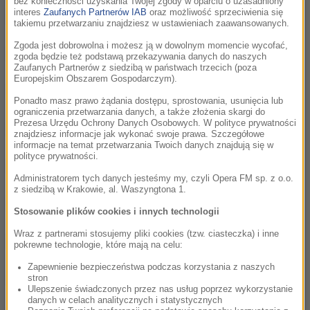
bez konieczności uzyskania Twojej zgody w oparciu o uzasadniony
interes
Zaufanych Partnerów IAB
oraz możliwość sprzeciwienia się
15 V – Finał Przewrotu
03:03
takiemu przetwarzaniu znajdziesz w ustawieniach zaawansowanych.
Zgoda jest dobrowolna i możesz ją w dowolnym momencie wycofać,
14 V – Aleksander Mazowiecki
02:59
zgoda będzie też podstawą przekazywania danych do naszych
Zaufanych Partnerów z siedzibą w państwach trzecich (poza
Europejskim Obszarem Gospodarczym).
13 V – Zamach na JP II
03:09
Ponadto masz prawo żądania dostępu, sprostowania, usunięcia lub
ograniczenia przetwarzania danych, a także złożenia skargi do
Prezesa Urzędu Ochrony Danych Osobowych. W polityce prywatności
12 V – Piłsudski i Wojciechowski
02:54
znajdziesz informacje jak wykonać swoje prawa. Szczegółowe
informacje na temat przetwarzania Twoich danych znajdują się w
polityce prywatności.
11 V – Burza przed katastrofą
03:05
Administratorem tych danych jesteśmy my, czyli Opera FM sp. z o.o.
z siedzibą w Krakowie, al. Waszyngtona 1.
8 V – Antoine de Lavoisier
03:07
Stosowanie plików cookies i innych technologii
Wraz z partnerami stosujemy pliki cookies (tzw. ciasteczka) i inne
7 V – Von Friedeburg
02:51
pokrewne technologie, które mają na celu:
Zapewnienie bezpieczeństwa podczas korzystania z naszych
6 V – Ramon Mercador
02:49
stron
Ulepszenie świadczonych przez nas usług poprzez wykorzystanie
danych w celach analitycznych i statystycznych