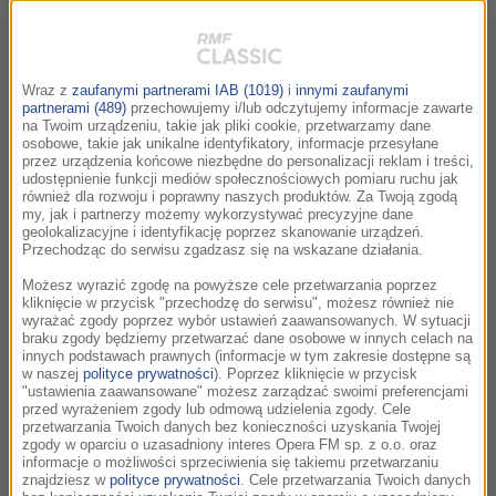
27 V – Król I złodziej
02:15
Wraz z
zaufanymi partnerami IAB (1019)
i
innymi zaufanymi
26 V – Mama Rakuszanka
03:03
partnerami (489)
przechowujemy i/lub odczytujemy informacje zawarte
na Twoim urządzeniu, takie jak pliki cookie, przetwarzamy dane
osobowe, takie jak unikalne identyfikatory, informacje przesyłane
25 V – Raporty z piekła
03:09
przez urządzenia końcowe niezbędne do personalizacji reklam i treści,
udostępnienie funkcji mediów społecznościowych pomiaru ruchu jak
również dla rozwoju i poprawny naszych produktów. Za Twoją zgodą
my, jak i partnerzy możemy wykorzystywać precyzyjne dane
22 V – Cola Pembertona
02:51
geolokalizacyjne i identyfikację poprzez skanowanie urządzeń.
Przechodząc do serwisu zgadzasz się na wskazane działania.
21 V – Leopold & Loeb
02:43
Możesz wyrazić zgodę na powyższe cele przetwarzania poprzez
kliknięcie w przycisk "przechodzę do serwisu", możesz również nie
wyrażać zgody poprzez wybór ustawień zaawansowanych. W sytuacji
20 V – Cola di Rienzo
braku zgody będziemy przetwarzać dane osobowe w innych celach na
03:07
innych podstawach prawnych (informacje w tym zakresie dostępne są
w naszej
polityce prywatności
). Poprzez kliknięcie w przycisk
"ustawienia zaawansowane" możesz zarządzać swoimi preferencjami
19 V – Światło Ho
02:53
przed wyrażeniem zgody lub odmową udzielenia zgody. Cele
przetwarzania Twoich danych bez konieczności uzyskania Twojej
zgody w oparciu o uzasadniony interes Opera FM sp. z o.o. oraz
18 V – Hirszfeld na piechotę
02:29
informacje o możliwości sprzeciwienia się takiemu przetwarzaniu
znajdziesz w
polityce prywatności
. Cele przetwarzania Twoich danych