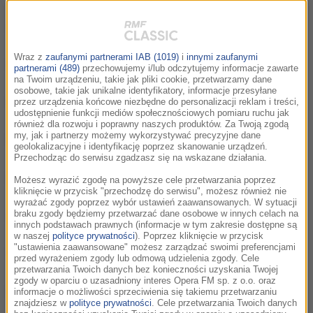
27 V – Król I złodziej
02:15
Wraz z
zaufanymi partnerami IAB (1019)
i
innymi zaufanymi
26 V – Mama Rakuszanka
03:03
partnerami (489)
przechowujemy i/lub odczytujemy informacje zawarte
na Twoim urządzeniu, takie jak pliki cookie, przetwarzamy dane
osobowe, takie jak unikalne identyfikatory, informacje przesyłane
25 V – Raporty z piekła
03:09
przez urządzenia końcowe niezbędne do personalizacji reklam i treści,
udostępnienie funkcji mediów społecznościowych pomiaru ruchu jak
również dla rozwoju i poprawny naszych produktów. Za Twoją zgodą
my, jak i partnerzy możemy wykorzystywać precyzyjne dane
22 V – Cola Pembertona
02:51
geolokalizacyjne i identyfikację poprzez skanowanie urządzeń.
Przechodząc do serwisu zgadzasz się na wskazane działania.
21 V – Leopold & Loeb
02:43
Możesz wyrazić zgodę na powyższe cele przetwarzania poprzez
kliknięcie w przycisk "przechodzę do serwisu", możesz również nie
wyrażać zgody poprzez wybór ustawień zaawansowanych. W sytuacji
20 V – Cola di Rienzo
braku zgody będziemy przetwarzać dane osobowe w innych celach na
03:07
innych podstawach prawnych (informacje w tym zakresie dostępne są
w naszej
polityce prywatności
). Poprzez kliknięcie w przycisk
"ustawienia zaawansowane" możesz zarządzać swoimi preferencjami
19 V – Światło Ho
02:53
przed wyrażeniem zgody lub odmową udzielenia zgody. Cele
przetwarzania Twoich danych bez konieczności uzyskania Twojej
zgody w oparciu o uzasadniony interes Opera FM sp. z o.o. oraz
18 V – Hirszfeld na piechotę
02:29
informacje o możliwości sprzeciwienia się takiemu przetwarzaniu
znajdziesz w
polityce prywatności
. Cele przetwarzania Twoich danych