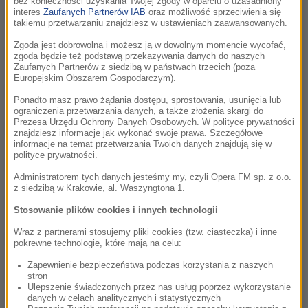
bez konieczności uzyskania Twojej zgody w oparciu o uzasadniony
interes
Zaufanych Partnerów IAB
oraz możliwość sprzeciwienia się
15 V – Finał Przewrotu
03:03
takiemu przetwarzaniu znajdziesz w ustawieniach zaawansowanych.
Zgoda jest dobrowolna i możesz ją w dowolnym momencie wycofać,
14 V – Aleksander Mazowiecki
02:59
zgoda będzie też podstawą przekazywania danych do naszych
Zaufanych Partnerów z siedzibą w państwach trzecich (poza
Europejskim Obszarem Gospodarczym).
13 V – Zamach na JP II
03:09
Ponadto masz prawo żądania dostępu, sprostowania, usunięcia lub
ograniczenia przetwarzania danych, a także złożenia skargi do
Prezesa Urzędu Ochrony Danych Osobowych. W polityce prywatności
12 V – Piłsudski i Wojciechowski
02:54
znajdziesz informacje jak wykonać swoje prawa. Szczegółowe
informacje na temat przetwarzania Twoich danych znajdują się w
polityce prywatności.
11 V – Burza przed katastrofą
03:05
Administratorem tych danych jesteśmy my, czyli Opera FM sp. z o.o.
z siedzibą w Krakowie, al. Waszyngtona 1.
8 V – Antoine de Lavoisier
03:07
Stosowanie plików cookies i innych technologii
Wraz z partnerami stosujemy pliki cookies (tzw. ciasteczka) i inne
7 V – Von Friedeburg
02:51
pokrewne technologie, które mają na celu:
Zapewnienie bezpieczeństwa podczas korzystania z naszych
6 V – Ramon Mercador
02:49
stron
Ulepszenie świadczonych przez nas usług poprzez wykorzystanie
danych w celach analitycznych i statystycznych