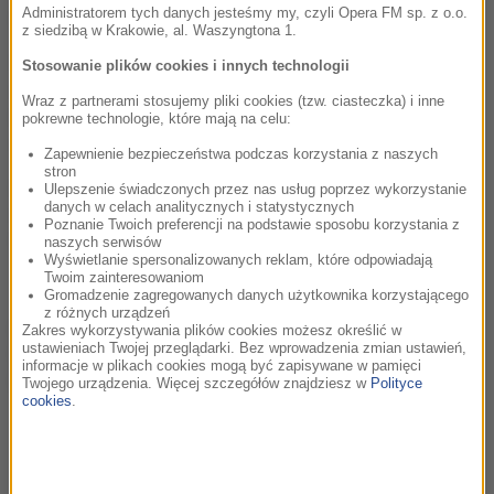
Administratorem tych danych jesteśmy my, czyli Opera FM sp. z o.o.
kulturze, nauce, zdrowiu lub psychologii.
z siedzibą w Krakowie, al. Waszyngtona 1.
Śniadanie Mistrzów często odwiedzają goście, na żywo
Stosowanie plików cookies i innych technologii
rozmawiamy o tym, co danego dnia ważne, przyglądamy się
Wraz z partnerami stosujemy pliki cookies (tzw. ciasteczka) i inne
koncertom, zaglądamy za kulisy wielkich wystaw i
pokrewne technologie, które mają na celu:
sprawdzamy, co w kinie i w uniwersum seriali.
Zapewnienie bezpieczeństwa podczas korzystania z naszych
stron
Do tego: monitorujemy sytuację na polskich drogach,
Ulepszenie świadczonych przez nas usług poprzez wykorzystanie
danych w celach analitycznych i statystycznych
mówimy o ważnych wydarzeniach w sporcie i dbamy o to by,
Poznanie Twoich preferencji na podstawie sposobu korzystania z
każdy dzień zaczynał się nam po prostu - dobrze.
naszych serwisów
Wyświetlanie spersonalizowanych reklam, które odpowiadają
Twoim zainteresowaniom
Gromadzenie zagregowanych danych użytkownika korzystającego
z różnych urządzeń
Od poniedziałku do piątku między 7:00 a 10:00 na
Zakres wykorzystywania plików cookies możesz określić w
ustawieniach Twojej przeglądarki. Bez wprowadzenia zmian ustawień,
Śniadanie Mistrzów w RMF CLASSIC zaprasza was Łukasz
informacje w plikach cookies mogą być zapisywane w pamięci
Wojtusik!
Twojego urządzenia. Więcej szczegółów znajdziesz w
Polityce
cookies
.