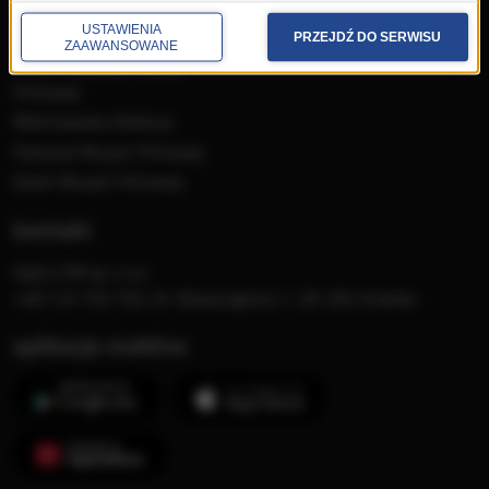
Płyty RMF Classic
USTAWIENIA
MocArty
PRZEJDŹ DO SERWISU
ZAAWANSOWANE
Lista Przebojów Muzyki
Filmowej
Mistrzowska Kolekcja
Festiwal Muzyki Filmowej
Dzień Muzyki Filmowej
kontakt
Opera FM sp. z o.o.
+48 123 703 703, Al. Waszyngtona 1, 30-204 Kraków
aplikacje mobilne