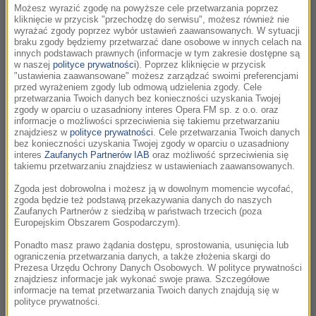
W RMF CLASSIC do śniadania co pół godziny podajemy Wam
Możesz wyrazić zgodę na powyższe cele przetwarzania poprzez
kliknięcie w przycisk "przechodzę do serwisu", możesz również nie
najświeższe fakty i prognozę pogody, dzięki którym jesteście
wyrażać zgody poprzez wybór ustawień zaawansowanych. W sytuacji
najlepiej poinformowani.
braku zgody będziemy przetwarzać dane osobowe w innych celach na
innych podstawach prawnych (informacje w tym zakresie dostępne są
w naszej
polityce prywatności
). Poprzez kliknięcie w przycisk
Tuż po siódmej przypominamy rocznice i jubileusze
"ustawienia zaawansowane" możesz zarządzać swoimi preferencjami
w
„Datowniku historycznym Macieja Korkucia”
oraz mniej
przed wyrażeniem zgody lub odmową udzielenia zgody. Cele
przetwarzania Twoich danych bez konieczności uzyskania Twojej
znane wydarzenia, które do dziś budzą emocje.
zgody w oparciu o uzasadniony interes Opera FM sp. z o.o. oraz
informacje o możliwości sprzeciwienia się takiemu przetwarzaniu
znajdziesz w
polityce prywatności
. Cele przetwarzania Twoich danych
bez konieczności uzyskania Twojej zgody w oparciu o uzasadniony
W Śniadaniu Mistrzów o 8:20 łączymy się ze Zjednoczonym
interes
Zaufanych Partnerów IAB
oraz możliwość sprzeciwienia się
Królestwem i Stanami Zjednoczonymi. To czym o poranku
takiemu przetwarzaniu znajdziesz w ustawieniach zaawansowanych.
mówią mieszkańcy Londynu i Waszyngtonu i co rezonuje na
Zgoda jest dobrowolna i możesz ją w dowolnym momencie wycofać,
cały świat sprawdzają dla nas nasi ludzie na miejscu -
zgoda będzie też podstawą przekazywania danych do naszych
Zaufanych Partnerów z siedzibą w państwach trzecich (poza
Bogdan Frymorgen (Londyn) i Lidia Krawczuk (Waszyngton.
Europejskim Obszarem Gospodarczym).
W każdy wtorek i czwartek po 9:00 prof. Ryszard
Ponadto masz prawo żądania dostępu, sprostowania, usunięcia lub
ograniczenia przetwarzania danych, a także złożenia skargi do
Tadeusiewicz przybliża świat nauki w swoim cyklu
"Technika
Prezesa Urzędu Ochrony Danych Osobowych. W polityce prywatności
dla laika"
.
znajdziesz informacje jak wykonać swoje prawa. Szczegółowe
informacje na temat przetwarzania Twoich danych znajdują się w
polityce prywatności.
Serwujemy też
Dania do myślenia
- czyli rozmowy o