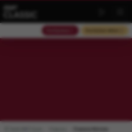
Słuchaj teraz
Słuchaj bez reklam
Radio RMF Classic
Programy
Śniadanie Mistrzów