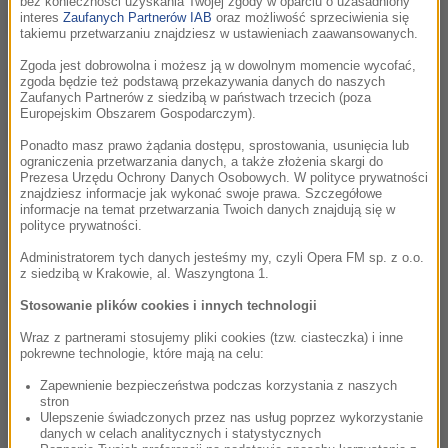
bez konieczności uzyskania Twojej zgody w oparciu o uzasadniony
interes
Zaufanych Partnerów IAB
oraz możliwość sprzeciwienia się
15 V – Finał Przewrotu
03:03
takiemu przetwarzaniu znajdziesz w ustawieniach zaawansowanych.
Zgoda jest dobrowolna i możesz ją w dowolnym momencie wycofać,
14 V – Aleksander Mazowiecki
02:59
zgoda będzie też podstawą przekazywania danych do naszych
Zaufanych Partnerów z siedzibą w państwach trzecich (poza
Europejskim Obszarem Gospodarczym).
13 V – Zamach na JP II
03:09
Ponadto masz prawo żądania dostępu, sprostowania, usunięcia lub
ograniczenia przetwarzania danych, a także złożenia skargi do
Prezesa Urzędu Ochrony Danych Osobowych. W polityce prywatności
12 V – Piłsudski i Wojciechowski
02:54
znajdziesz informacje jak wykonać swoje prawa. Szczegółowe
informacje na temat przetwarzania Twoich danych znajdują się w
polityce prywatności.
11 V – Burza przed katastrofą
03:05
Administratorem tych danych jesteśmy my, czyli Opera FM sp. z o.o.
z siedzibą w Krakowie, al. Waszyngtona 1.
8 V – Antoine de Lavoisier
03:07
Stosowanie plików cookies i innych technologii
Wraz z partnerami stosujemy pliki cookies (tzw. ciasteczka) i inne
7 V – Von Friedeburg
02:51
pokrewne technologie, które mają na celu:
Zapewnienie bezpieczeństwa podczas korzystania z naszych
6 V – Ramon Mercador
02:49
stron
Ulepszenie świadczonych przez nas usług poprzez wykorzystanie
danych w celach analitycznych i statystycznych