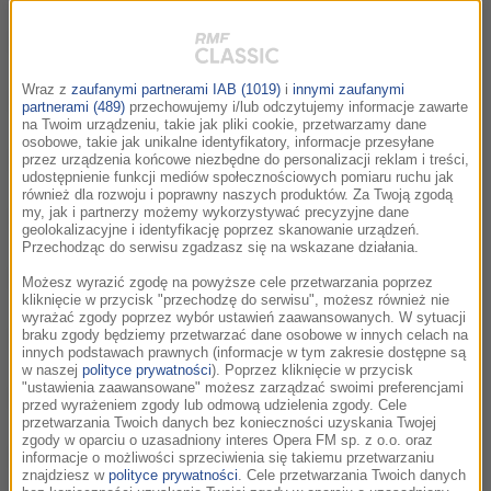
27 V – Król I złodziej
02:15
Wraz z
zaufanymi partnerami IAB (1019)
i
innymi zaufanymi
26 V – Mama Rakuszanka
03:03
partnerami (489)
przechowujemy i/lub odczytujemy informacje zawarte
na Twoim urządzeniu, takie jak pliki cookie, przetwarzamy dane
osobowe, takie jak unikalne identyfikatory, informacje przesyłane
25 V – Raporty z piekła
03:09
przez urządzenia końcowe niezbędne do personalizacji reklam i treści,
udostępnienie funkcji mediów społecznościowych pomiaru ruchu jak
również dla rozwoju i poprawny naszych produktów. Za Twoją zgodą
my, jak i partnerzy możemy wykorzystywać precyzyjne dane
22 V – Cola Pembertona
02:51
geolokalizacyjne i identyfikację poprzez skanowanie urządzeń.
Przechodząc do serwisu zgadzasz się na wskazane działania.
21 V – Leopold & Loeb
02:43
Możesz wyrazić zgodę na powyższe cele przetwarzania poprzez
kliknięcie w przycisk "przechodzę do serwisu", możesz również nie
wyrażać zgody poprzez wybór ustawień zaawansowanych. W sytuacji
20 V – Cola di Rienzo
braku zgody będziemy przetwarzać dane osobowe w innych celach na
03:07
innych podstawach prawnych (informacje w tym zakresie dostępne są
w naszej
polityce prywatności
). Poprzez kliknięcie w przycisk
"ustawienia zaawansowane" możesz zarządzać swoimi preferencjami
19 V – Światło Ho
02:53
przed wyrażeniem zgody lub odmową udzielenia zgody. Cele
przetwarzania Twoich danych bez konieczności uzyskania Twojej
zgody w oparciu o uzasadniony interes Opera FM sp. z o.o. oraz
18 V – Hirszfeld na piechotę
02:29
informacje o możliwości sprzeciwienia się takiemu przetwarzaniu
znajdziesz w
polityce prywatności
. Cele przetwarzania Twoich danych