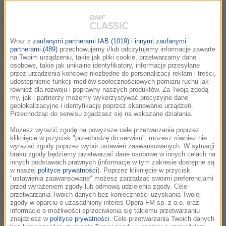
27 V – Król I złodziej
02:15
Wraz z
zaufanymi partnerami IAB (1019)
i
innymi zaufanymi
26 V – Mama Rakuszanka
03:03
partnerami (489)
przechowujemy i/lub odczytujemy informacje zawarte
na Twoim urządzeniu, takie jak pliki cookie, przetwarzamy dane
osobowe, takie jak unikalne identyfikatory, informacje przesyłane
25 V – Raporty z piekła
03:09
przez urządzenia końcowe niezbędne do personalizacji reklam i treści,
udostępnienie funkcji mediów społecznościowych pomiaru ruchu jak
również dla rozwoju i poprawny naszych produktów. Za Twoją zgodą
my, jak i partnerzy możemy wykorzystywać precyzyjne dane
22 V – Cola Pembertona
02:51
geolokalizacyjne i identyfikację poprzez skanowanie urządzeń.
Przechodząc do serwisu zgadzasz się na wskazane działania.
21 V – Leopold & Loeb
02:43
Możesz wyrazić zgodę na powyższe cele przetwarzania poprzez
kliknięcie w przycisk "przechodzę do serwisu", możesz również nie
wyrażać zgody poprzez wybór ustawień zaawansowanych. W sytuacji
20 V – Cola di Rienzo
braku zgody będziemy przetwarzać dane osobowe w innych celach na
03:07
innych podstawach prawnych (informacje w tym zakresie dostępne są
w naszej
polityce prywatności
). Poprzez kliknięcie w przycisk
"ustawienia zaawansowane" możesz zarządzać swoimi preferencjami
19 V – Światło Ho
02:53
przed wyrażeniem zgody lub odmową udzielenia zgody. Cele
przetwarzania Twoich danych bez konieczności uzyskania Twojej
zgody w oparciu o uzasadniony interes Opera FM sp. z o.o. oraz
18 V – Hirszfeld na piechotę
02:29
informacje o możliwości sprzeciwienia się takiemu przetwarzaniu
znajdziesz w
polityce prywatności
. Cele przetwarzania Twoich danych