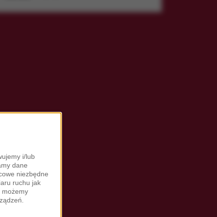
ujemy i/lub
zamy dane
ońcowe niezbędne
iaru ruchu jak
zy możemy
rządzeń.