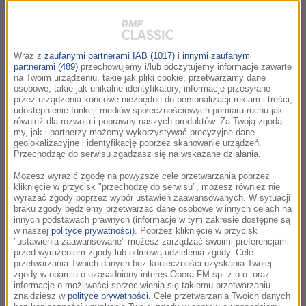
27 V – Król I złodziej
02:15
Wraz z
zaufanymi partnerami IAB (1017)
i
innymi zaufanymi
26 V – Mama Rakuszanka
03:03
partnerami (489)
przechowujemy i/lub odczytujemy informacje zawarte
na Twoim urządzeniu, takie jak pliki cookie, przetwarzamy dane
osobowe, takie jak unikalne identyfikatory, informacje przesyłane
25 V – Raporty z piekła
03:09
przez urządzenia końcowe niezbędne do personalizacji reklam i treści,
udostępnienie funkcji mediów społecznościowych pomiaru ruchu jak
również dla rozwoju i poprawny naszych produktów. Za Twoją zgodą
my, jak i partnerzy możemy wykorzystywać precyzyjne dane
22 V – Cola Pembertona
02:51
geolokalizacyjne i identyfikację poprzez skanowanie urządzeń.
Przechodząc do serwisu zgadzasz się na wskazane działania.
21 V – Leopold & Loeb
02:43
Możesz wyrazić zgodę na powyższe cele przetwarzania poprzez
kliknięcie w przycisk "przechodzę do serwisu", możesz również nie
wyrażać zgody poprzez wybór ustawień zaawansowanych. W sytuacji
20 V – Cola di Rienzo
braku zgody będziemy przetwarzać dane osobowe w innych celach na
03:07
innych podstawach prawnych (informacje w tym zakresie dostępne są
w naszej
polityce prywatności
). Poprzez kliknięcie w przycisk
"ustawienia zaawansowane" możesz zarządzać swoimi preferencjami
19 V – Światło Ho
02:53
przed wyrażeniem zgody lub odmową udzielenia zgody. Cele
przetwarzania Twoich danych bez konieczności uzyskania Twojej
zgody w oparciu o uzasadniony interes Opera FM sp. z o.o. oraz
18 V – Hirszfeld na piechotę
02:29
informacje o możliwości sprzeciwienia się takiemu przetwarzaniu
znajdziesz w
polityce prywatności
. Cele przetwarzania Twoich danych