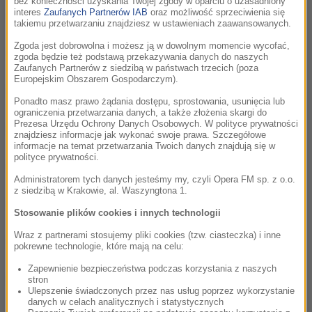
bez konieczności uzyskania Twojej zgody w oparciu o uzasadniony
15 V – Finał Przewrotu
interes
Zaufanych Partnerów IAB
oraz możliwość sprzeciwienia się
03:03
takiemu przetwarzaniu znajdziesz w ustawieniach zaawansowanych.
Zgoda jest dobrowolna i możesz ją w dowolnym momencie wycofać,
14 V – Aleksander Mazowiecki
02:59
zgoda będzie też podstawą przekazywania danych do naszych
Zaufanych Partnerów z siedzibą w państwach trzecich (poza
Europejskim Obszarem Gospodarczym).
13 V – Zamach na JP II
03:09
Ponadto masz prawo żądania dostępu, sprostowania, usunięcia lub
ograniczenia przetwarzania danych, a także złożenia skargi do
Prezesa Urzędu Ochrony Danych Osobowych. W polityce prywatności
12 V – Piłsudski i Wojciechowski
02:54
znajdziesz informacje jak wykonać swoje prawa. Szczegółowe
informacje na temat przetwarzania Twoich danych znajdują się w
polityce prywatności.
11 V – Burza przed katastrofą
03:05
Administratorem tych danych jesteśmy my, czyli Opera FM sp. z o.o.
z siedzibą w Krakowie, al. Waszyngtona 1.
8 V – Antoine de Lavoisier
03:07
Stosowanie plików cookies i innych technologii
Wraz z partnerami stosujemy pliki cookies (tzw. ciasteczka) i inne
7 V – Von Friedeburg
02:51
pokrewne technologie, które mają na celu:
Zapewnienie bezpieczeństwa podczas korzystania z naszych
6 V – Ramon Mercador
02:49
stron
Ulepszenie świadczonych przez nas usług poprzez wykorzystanie
danych w celach analitycznych i statystycznych