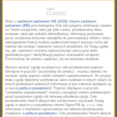
27 V – Król I złodziej
02:15
Wraz z
zaufanymi partnerami IAB (1019)
i
innymi zaufanymi
26 V – Mama Rakuszanka
03:03
partnerami (489)
przechowujemy i/lub odczytujemy informacje zawarte
na Twoim urządzeniu, takie jak pliki cookie, przetwarzamy dane
osobowe, takie jak unikalne identyfikatory, informacje przesyłane
25 V – Raporty z piekła
03:09
przez urządzenia końcowe niezbędne do personalizacji reklam i treści,
udostępnienie funkcji mediów społecznościowych pomiaru ruchu jak
również dla rozwoju i poprawny naszych produktów. Za Twoją zgodą
my, jak i partnerzy możemy wykorzystywać precyzyjne dane
22 V – Cola Pembertona
02:51
geolokalizacyjne i identyfikację poprzez skanowanie urządzeń.
Przechodząc do serwisu zgadzasz się na wskazane działania.
21 V – Leopold & Loeb
02:43
Możesz wyrazić zgodę na powyższe cele przetwarzania poprzez
kliknięcie w przycisk "przechodzę do serwisu", możesz również nie
wyrażać zgody poprzez wybór ustawień zaawansowanych. W sytuacji
20 V – Cola di Rienzo
braku zgody będziemy przetwarzać dane osobowe w innych celach na
03:07
innych podstawach prawnych (informacje w tym zakresie dostępne są
w naszej
polityce prywatności
). Poprzez kliknięcie w przycisk
"ustawienia zaawansowane" możesz zarządzać swoimi preferencjami
19 V – Światło Ho
02:53
przed wyrażeniem zgody lub odmową udzielenia zgody. Cele
przetwarzania Twoich danych bez konieczności uzyskania Twojej
zgody w oparciu o uzasadniony interes Opera FM sp. z o.o. oraz
18 V – Hirszfeld na piechotę
02:29
informacje o możliwości sprzeciwienia się takiemu przetwarzaniu
znajdziesz w
polityce prywatności
. Cele przetwarzania Twoich danych