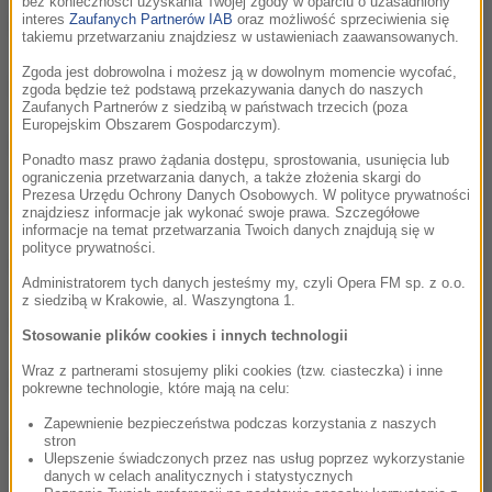
bez konieczności uzyskania Twojej zgody w oparciu o uzasadniony
interes
Zaufanych Partnerów IAB
oraz możliwość sprzeciwienia się
15 V – Finał Przewrotu
03:03
takiemu przetwarzaniu znajdziesz w ustawieniach zaawansowanych.
Zgoda jest dobrowolna i możesz ją w dowolnym momencie wycofać,
14 V – Aleksander Mazowiecki
02:59
zgoda będzie też podstawą przekazywania danych do naszych
Zaufanych Partnerów z siedzibą w państwach trzecich (poza
Europejskim Obszarem Gospodarczym).
13 V – Zamach na JP II
03:09
Ponadto masz prawo żądania dostępu, sprostowania, usunięcia lub
ograniczenia przetwarzania danych, a także złożenia skargi do
Prezesa Urzędu Ochrony Danych Osobowych. W polityce prywatności
12 V – Piłsudski i Wojciechowski
02:54
znajdziesz informacje jak wykonać swoje prawa. Szczegółowe
informacje na temat przetwarzania Twoich danych znajdują się w
polityce prywatności.
11 V – Burza przed katastrofą
03:05
Administratorem tych danych jesteśmy my, czyli Opera FM sp. z o.o.
z siedzibą w Krakowie, al. Waszyngtona 1.
8 V – Antoine de Lavoisier
03:07
Stosowanie plików cookies i innych technologii
Wraz z partnerami stosujemy pliki cookies (tzw. ciasteczka) i inne
7 V – Von Friedeburg
02:51
pokrewne technologie, które mają na celu:
Zapewnienie bezpieczeństwa podczas korzystania z naszych
6 V – Ramon Mercador
02:49
stron
Ulepszenie świadczonych przez nas usług poprzez wykorzystanie
danych w celach analitycznych i statystycznych