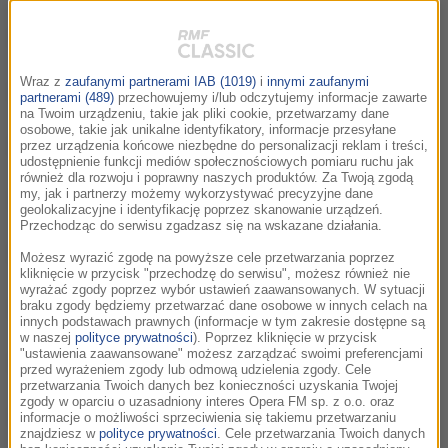
27 V – Król I złodziej
02:15
Wraz z
zaufanymi partnerami IAB (1019)
i
innymi zaufanymi
26 V – Mama Rakuszanka
03:03
partnerami (489)
przechowujemy i/lub odczytujemy informacje zawarte
na Twoim urządzeniu, takie jak pliki cookie, przetwarzamy dane
osobowe, takie jak unikalne identyfikatory, informacje przesyłane
25 V – Raporty z piekła
03:09
przez urządzenia końcowe niezbędne do personalizacji reklam i treści,
udostępnienie funkcji mediów społecznościowych pomiaru ruchu jak
również dla rozwoju i poprawny naszych produktów. Za Twoją zgodą
my, jak i partnerzy możemy wykorzystywać precyzyjne dane
22 V – Cola Pembertona
02:51
geolokalizacyjne i identyfikację poprzez skanowanie urządzeń.
Przechodząc do serwisu zgadzasz się na wskazane działania.
21 V – Leopold & Loeb
02:43
Możesz wyrazić zgodę na powyższe cele przetwarzania poprzez
kliknięcie w przycisk "przechodzę do serwisu", możesz również nie
wyrażać zgody poprzez wybór ustawień zaawansowanych. W sytuacji
20 V – Cola di Rienzo
braku zgody będziemy przetwarzać dane osobowe w innych celach na
03:07
innych podstawach prawnych (informacje w tym zakresie dostępne są
w naszej
polityce prywatności
). Poprzez kliknięcie w przycisk
"ustawienia zaawansowane" możesz zarządzać swoimi preferencjami
19 V – Światło Ho
02:53
przed wyrażeniem zgody lub odmową udzielenia zgody. Cele
przetwarzania Twoich danych bez konieczności uzyskania Twojej
zgody w oparciu o uzasadniony interes Opera FM sp. z o.o. oraz
18 V – Hirszfeld na piechotę
02:29
informacje o możliwości sprzeciwienia się takiemu przetwarzaniu
znajdziesz w
polityce prywatności
. Cele przetwarzania Twoich danych