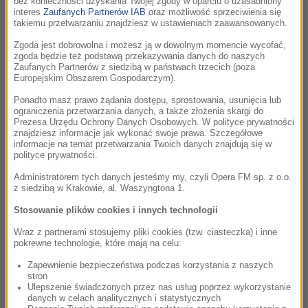
bez konieczności uzyskania Twojej zgody w oparciu o uzasadniony
15 V – Finał Przewrotu
interes
Zaufanych Partnerów IAB
oraz możliwość sprzeciwienia się
03:03
takiemu przetwarzaniu znajdziesz w ustawieniach zaawansowanych.
Zgoda jest dobrowolna i możesz ją w dowolnym momencie wycofać,
14 V – Aleksander Mazowiecki
02:59
zgoda będzie też podstawą przekazywania danych do naszych
Zaufanych Partnerów z siedzibą w państwach trzecich (poza
Europejskim Obszarem Gospodarczym).
13 V – Zamach na JP II
03:09
Ponadto masz prawo żądania dostępu, sprostowania, usunięcia lub
ograniczenia przetwarzania danych, a także złożenia skargi do
Prezesa Urzędu Ochrony Danych Osobowych. W polityce prywatności
12 V – Piłsudski i Wojciechowski
02:54
znajdziesz informacje jak wykonać swoje prawa. Szczegółowe
informacje na temat przetwarzania Twoich danych znajdują się w
polityce prywatności.
11 V – Burza przed katastrofą
03:05
Administratorem tych danych jesteśmy my, czyli Opera FM sp. z o.o.
z siedzibą w Krakowie, al. Waszyngtona 1.
8 V – Antoine de Lavoisier
03:07
Stosowanie plików cookies i innych technologii
Wraz z partnerami stosujemy pliki cookies (tzw. ciasteczka) i inne
7 V – Von Friedeburg
02:51
pokrewne technologie, które mają na celu:
Zapewnienie bezpieczeństwa podczas korzystania z naszych
6 V – Ramon Mercador
02:49
stron
Ulepszenie świadczonych przez nas usług poprzez wykorzystanie
danych w celach analitycznych i statystycznych