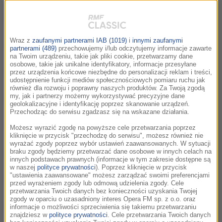
27 V – Król I złodziej
02:15
Wraz z
zaufanymi partnerami IAB (1019)
i
innymi zaufanymi
26 V – Mama Rakuszanka
03:03
partnerami (489)
przechowujemy i/lub odczytujemy informacje zawarte
na Twoim urządzeniu, takie jak pliki cookie, przetwarzamy dane
osobowe, takie jak unikalne identyfikatory, informacje przesyłane
25 V – Raporty z piekła
03:09
przez urządzenia końcowe niezbędne do personalizacji reklam i treści,
udostępnienie funkcji mediów społecznościowych pomiaru ruchu jak
również dla rozwoju i poprawny naszych produktów. Za Twoją zgodą
my, jak i partnerzy możemy wykorzystywać precyzyjne dane
22 V – Cola Pembertona
02:51
geolokalizacyjne i identyfikację poprzez skanowanie urządzeń.
Przechodząc do serwisu zgadzasz się na wskazane działania.
21 V – Leopold & Loeb
02:43
Możesz wyrazić zgodę na powyższe cele przetwarzania poprzez
kliknięcie w przycisk "przechodzę do serwisu", możesz również nie
wyrażać zgody poprzez wybór ustawień zaawansowanych. W sytuacji
20 V – Cola di Rienzo
braku zgody będziemy przetwarzać dane osobowe w innych celach na
03:07
innych podstawach prawnych (informacje w tym zakresie dostępne są
w naszej
polityce prywatności
). Poprzez kliknięcie w przycisk
"ustawienia zaawansowane" możesz zarządzać swoimi preferencjami
19 V – Światło Ho
02:53
przed wyrażeniem zgody lub odmową udzielenia zgody. Cele
przetwarzania Twoich danych bez konieczności uzyskania Twojej
zgody w oparciu o uzasadniony interes Opera FM sp. z o.o. oraz
18 V – Hirszfeld na piechotę
02:29
informacje o możliwości sprzeciwienia się takiemu przetwarzaniu
znajdziesz w
polityce prywatności
. Cele przetwarzania Twoich danych